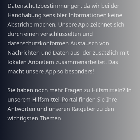
Datenschutzbestimmungen, da wir bei der
Handhabung sensibler Informationen keine
Abstriche machen. Unsere App zeichnet sich
durch einen verschlüsselten und
datenschutzkonformen Austausch von
Nachrichten und Daten aus, der zusätzlich mit
lokalen Anbietern zusammenarbeitet. Das
macht unsere App so besonders!
Sie haben noch mehr Fragen zu Hilfsmitteln? In
unserem
Hilfsmittel-Portal
finden Sie Ihre
Antworten und unseren Ratgeber zu den
wichtigsten Themen.