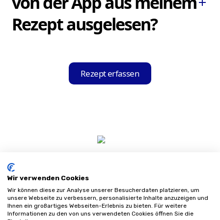
von der App aus meinem
add
für Android-Geräte herunterladen und auf
Rezept ausgelesen?
Ihrem Gerät installieren.
Die Hilfsmittel-Held App liest automatisch
Ihre Krankenkasse, die Produktgruppe und
Rezept erfassen
alle weiteren relevanten Informationen für
die Bestellung aus Ihrem Rezept aus.
Wir verwenden Cookies
Wir können diese zur Analyse unserer Besucherdaten platzieren, um
unsere Webseite zu verbessern, personalisierte Inhalte anzuzeigen und
Ihnen ein großartiges Webseiten-Erlebnis zu bieten. Für weitere
Informationen zu den von uns verwendeten Cookies öffnen Sie die
Impressum