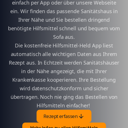
einfach per App oder über unsere Webseite
ein. Wir finden das passende Sanitätshaus in
Ihrer Nähe und Sie bestellen dringend
benötigte Hilfsmittel schnell und bequem vom
Sofa aus.
Die kostenfreie Hilfsmittel-Held App liest
automatisch alle wichtigen Daten aus Ihrem
Rezept aus. In Echtzeit werden Sanitätshäuser
in der Nähe angezeigt, die mit Ihrer
Krankenkasse kooperieren. Ihre Bestellung
wird datenschutzkonform und sicher
übertragen. Noch nie ging das Bestellen von
Hilfsmitteln einfacher!
arrow_downward
Rezept erfassen