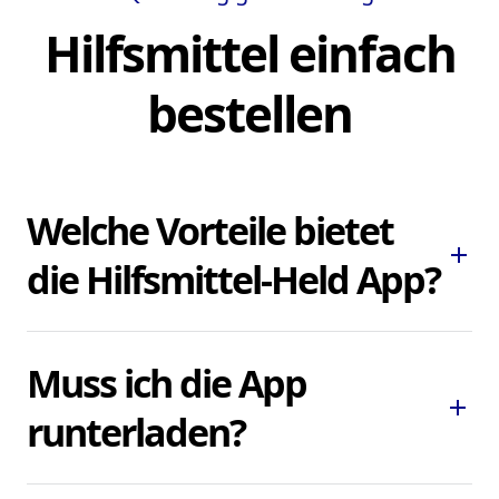
Hilfsmittel einfach
bestellen
Welche Vorteile bietet
add
die Hilfsmittel-Held App?
Die Hilfsmittel-Held App ermöglicht es
Muss ich die App
Ihnen, dringend benötigte Pflegehilfsmittel
add
und Hilfsmittel schnell und bequem zu
runterladen?
bestellen, ohne lokale Sanitätshäuser
aufsuchen oder kontaktieren zu müssen.