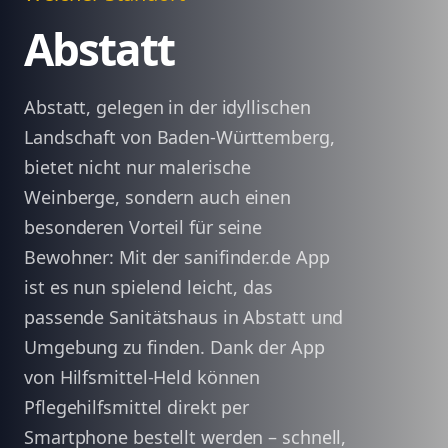
Abstatt
Abstatt, gelegen in der idyllischen
Landschaft von Baden-Württemberg,
bietet nicht nur malerische
Weinberge, sondern auch einen
besonderen Vorteil für seine
Bewohner: Mit der sanifinder.de App
ist es nun spielend leicht, das
passende Sanitätshaus in Abstatt und
Umgebung zu finden. Dank der App
von Hilfsmittel-Held können
Pflegehilfsmittel direkt per
Smartphone bestellt werden – schnell,