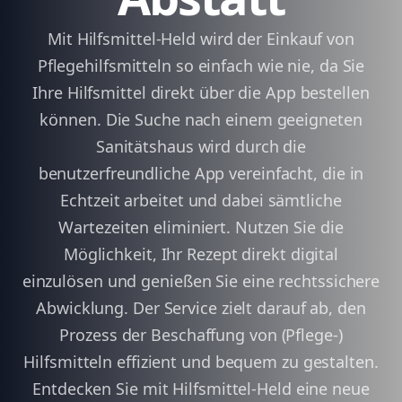
Mit Hilfsmittel-Held wird der Einkauf von
Pflegehilfsmitteln so einfach wie nie, da Sie
Ihre Hilfsmittel direkt über die App bestellen
können. Die Suche nach einem geeigneten
Sanitätshaus wird durch die
benutzerfreundliche App vereinfacht, die in
Echtzeit arbeitet und dabei sämtliche
Wartezeiten eliminiert. Nutzen Sie die
Möglichkeit, Ihr Rezept direkt digital
einzulösen und genießen Sie eine rechtssichere
Abwicklung. Der Service zielt darauf ab, den
Prozess der Beschaffung von (Pflege-)
Hilfsmitteln effizient und bequem zu gestalten.
Entdecken Sie mit Hilfsmittel-Held eine neue