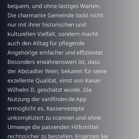
bequem, und ohne lästiges Warten.
Die charmante Gemeinde lockt nicht
nur mit ihrer historischen und
kulturellen Vielfalt, sondern macht
auch den Alltag für pflegende
Angehörige einfacher und effizienter.
Besonders erwähnenswert ist, dass
der Abstadter Wein, bekannt für seine
exzellente Qualität, einst von Kaiser
Wilhelm II. geschätzt wurde. Die
Nutzung der sanifinder.de App
ermöglicht es, Kassenrezepte
unkompliziert zu scannen und ohne
Umwege die passenden Hilfsmittel
rechtssicher zu bestellen. Ergänzen Sie