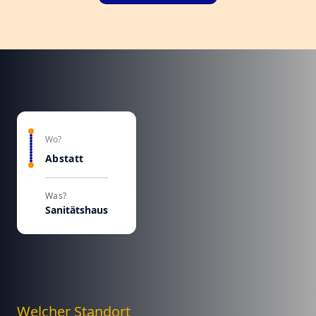
Wo?
Abstatt
Was?
Sanitätshaus
Welcher Standort