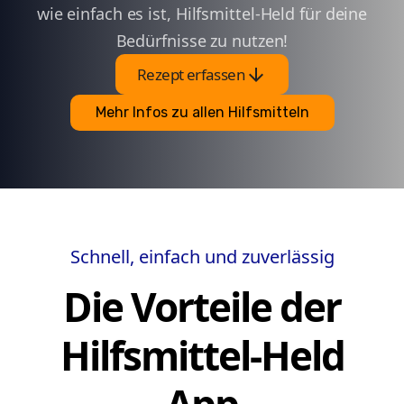
wie einfach es ist, Hilfsmittel-Held für deine
Bedürfnisse zu nutzen!
arrow_downward
Rezept erfassen
Mehr Infos zu allen Hilfsmitteln
Schnell, einfach und zuverlässig
Die Vorteile der
Hilfsmittel-Held