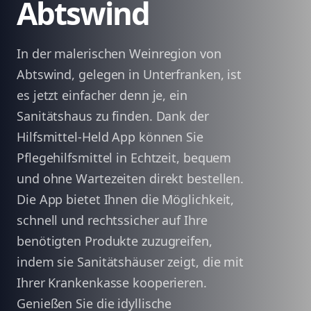
Abtswind
In der malerischen Weinregion von
Abtswind, gelegen in Unterfranken, ist
es jetzt einfacher denn je, ein
Sanitätshaus zu finden. Dank der
Hilfsmittel-Held App können Sie
Pflegehilfsmittel in Echtzeit, bequem
und ohne Wartezeiten direkt bestellen.
Die App bietet Ihnen die Möglichkeit,
schnell und rechtssicher auf Ihre
benötigten Produkte zuzugreifen,
indem sie Sanitätshäuser zeigt, die mit
Ihrer Krankenkasse kooperieren.
Genießen Sie die idyllische