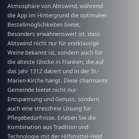
Atmosphäre von Abtswind, während
die App im Hintergrund die optimalen
Bestellmöglichkeiten bietet.
Besonders erwähnenswert ist, dass
Abtswind nicht nur für erstklassige
Weine bekannt ist, sondern auch für
die älteste Glocke in Franken, die auf
das Jahr 1312 datiert und in der St.-
Marien-Kirche hängt. Diese charmante
Gemeinde bietet nicht nur
Entspannung und Genuss, sondern
auch eine stressfreie Lösung für
Pflegebedürfnisse. Erleben Sie die
Kombination aus Tradition und
Technologie mit der Hilfsmittel-Held