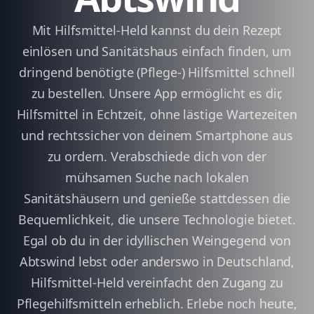
Mit Hilfsmittel-Held kannst du dein Rezept
einlösen und Sanitätshaus einfach finden, um
dringend benötigte (Pflege-) Hilfsmittel schnell
zu bestellen. Unsere App ermöglicht es dir,
Hilfsmittel in Echtzeit, ohne lästige Wartezeiten
und rechtssicher von deinem Smartphone aus
zu ordern. Verabschiede dich von der
mühsamen Suche nach lokalen
Sanitätshäusern und genieße stattdessen die
Bequemlichkeit, die unsere Technologie bietet.
Egal ob du in der idyllischen Weingegend von
Abtswind lebst oder anderswo in Deutschland,
Hilfsmittel-Held vereinfacht den Zugang zu
Pflegehilfsmitteln erheblich. Erlebe noch heute,