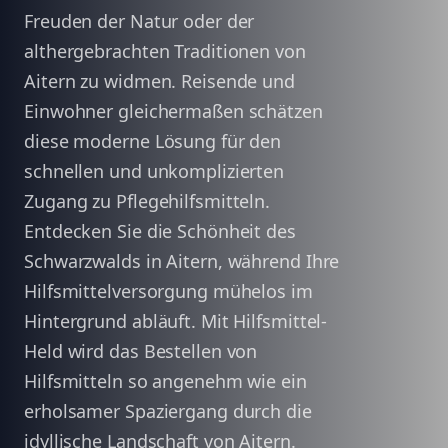
Freuden der Natur oder der
althergebrachten Traditionen von
Aitern zu widmen. Reisende und
Einwohner gleichermaßen schätzen
diese moderne Lösung für den
schnellen und unkomplizierten
Zugang zu Pflegehilfsmitteln.
Entdecken Sie die Schönheit des
Schwarzwalds in Aitern, während Ihre
Hilfsmittelversorgung mühelos im
Hintergrund abläuft. Mit Hilfsmittel-
Held wird das Bestellen von
Hilfsmitteln so angenehm wie ein
erholsamer Spaziergang durch die
idyllische Landschaft von Aitern.