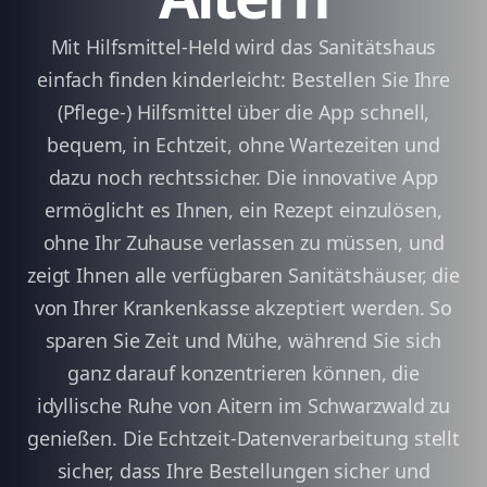
Mit Hilfsmittel-Held wird das Sanitätshaus
einfach finden kinderleicht: Bestellen Sie Ihre
(Pflege-) Hilfsmittel über die App schnell,
bequem, in Echtzeit, ohne Wartezeiten und
dazu noch rechtssicher. Die innovative App
ermöglicht es Ihnen, ein Rezept einzulösen,
ohne Ihr Zuhause verlassen zu müssen, und
zeigt Ihnen alle verfügbaren Sanitätshäuser, die
von Ihrer Krankenkasse akzeptiert werden. So
sparen Sie Zeit und Mühe, während Sie sich
ganz darauf konzentrieren können, die
idyllische Ruhe von Aitern im Schwarzwald zu
genießen. Die Echtzeit-Datenverarbeitung stellt
sicher, dass Ihre Bestellungen sicher und