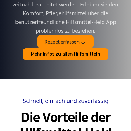
zeitnah bearbeitet werden. Erleben Sie den
Komfort, Pflegehilfsmittel über die
benutzerfreundliche Hilfsmittel-Held App
problemlos zu beziehen.
arrow_downward
Rezept erfassen
Mehr Infos zu allen Hilfsmitteln
Schnell, einfach und zuverlässig
Die Vorteile der