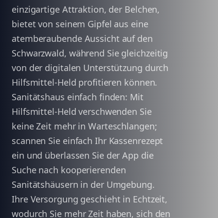
einzigartige Attraktion, der Belchen,
bietet von seinem Gipfel aus eine
atemberaubende Aussicht auf den
Schwarzwald, während Sie gleichzeitig
von der digitalen Unterstützung durch
Hilfsmittel-Held profitieren können.
Sanitätshaus einfach finden: Mit
Hilfsmittel-Held verschwenden Sie
keine Zeit mehr in Warteschlangen;
scannen Sie einfach Ihr Kassenrezept
ein und überlassen Sie der App die
Suche nach kooperierenden
Sanitätshäusern in der Umgebung.
Ihre Versorgung geschieht in Echtzeit,
wodurch Sie mehr Zeit haben, sich den