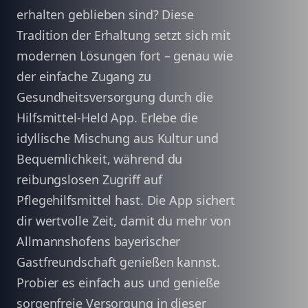
erhalten geblieben sind? Diese
Tradition der Erhaltung setzt sich mit
modernen Lösungen fort – genau wie
der einfache Zugang zu
Gesundheitsversorgung durch die
Hilfsmittel-Held App. Erlebe die
idyllische Mischung aus Kultur und
Bequemlichkeit, während du
reibungslosen Zugriff auf
Pflegehilfsmittel hast. Die App sichert
dir wertvolle Zeit, damit du mehr von
Allmannshofens bayerischer
Gastfreundschaft genießen kannst.
Probier es einfach aus und genieße
sorgenfreie Versorgung in dieser