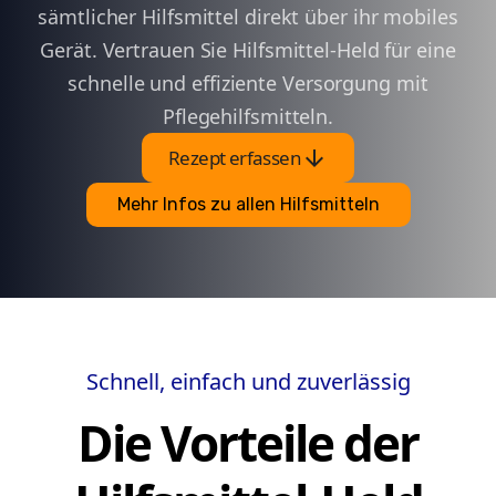
sämtlicher Hilfsmittel direkt über ihr mobiles
Gerät. Vertrauen Sie Hilfsmittel-Held für eine
schnelle und effiziente Versorgung mit
Pflegehilfsmitteln.
arrow_downward
Rezept erfassen
Mehr Infos zu allen Hilfsmitteln
Schnell, einfach und zuverlässig
Die Vorteile der