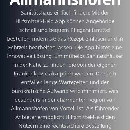
Sanitätshaus einfach finden: Mit der
Hilfsmittel-Held App können Angehörige
schnell und bequem Pflegehilfsmittel
bestellen, indem sie das Rezept einlösen und in
Echtzeit bearbeiten lassen. Die App bietet eine
innovative Lösung, um mühelos Sanitätshäuser
in der Nähe zu finden, die von der eigenen
Krankenkasse akzeptiert werden. Dadurch
entfallen lange Wartezeiten und der
bürokratische Aufwand wird minimiert, was
besonders in der charmanten Region von
Allmannshofen von Vorteil ist. Als führender
Anbieter ermöglicht Hilfsmittel-Held den
Nutzern eine rechtssichere Bestellung