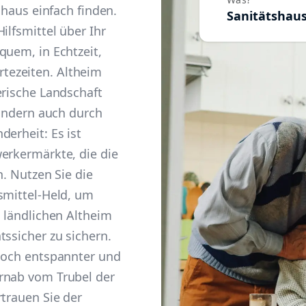
shaus einfach finden.
Sanitätshau
ilfsmittel über Ihr
quem, in Echtzeit,
tezeiten. Altheim
erische Landschaft
sondern auch durch
derheit: Es ist
erkermärkte, die die
n. Nutzen Sie die
smittel-Held, um
m ländlichen Altheim
tssicher zu sichern.
 noch entspannter und
rnab vom Trubel der
rtrauen Sie der