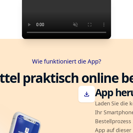
Wie funktioniert die App?
ttel praktisch online b
App her
download
Laden Sie die k
Ihr Smartphone
Bestellprozess
App auf dieser 