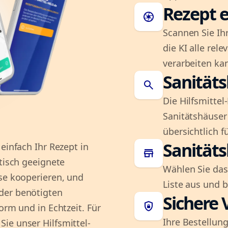
Rezept e
camera
Scannen Sie Ih
die KI alle rel
verarbeiten ka
Sanität
search
Die Hilfsmitte
Sanitätshäuser 
übersichtlich fü
Sanität
einfach Ihr Rezept in
store
atisch geeignete
Wählen Sie das
sse kooperieren, und
Liste aus und 
der benötigten
Sichere 
shield_lock
orm und in Echtzeit. Für
Ihre Bestellung
ie unser Hilfsmittel-