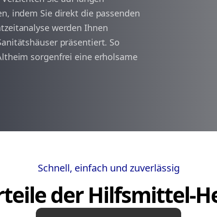
en, indem Sie direkt die passenden
htzeitanalyse werden Ihnen
arrow_back
arrow_forward
1
anitätshäuser präsentiert. So
Altheim sorgenfrei eine erholsame
Schnell, einfach und zuverlässig
teile der Hilfsmittel-