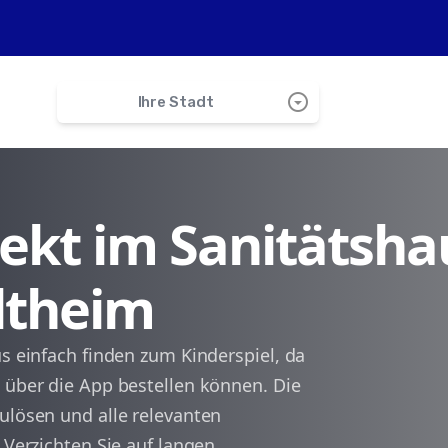
arrow_drop_down_circle
Ihre Stadt
search
irekt im Sanitätsha
Neenstetten
Altheim
Weidenstetten
Gerstetten
us einfach finden zum Kinderspiel, da
 über die App bestellen können. Die
Börslingen
ulösen und alle relevanten
 Verzichten Sie auf langen
Ballendorf