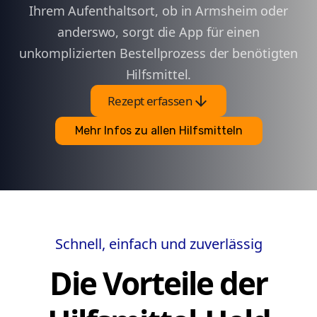
Ihrem Aufenthaltsort, ob in Armsheim oder
anderswo, sorgt die App für einen
unkomplizierten Bestellprozess der benötigten
Hilfsmittel.
arrow_downward
Rezept erfassen
Mehr Infos zu allen Hilfsmitteln
Schnell, einfach und zuverlässig
Die Vorteile der