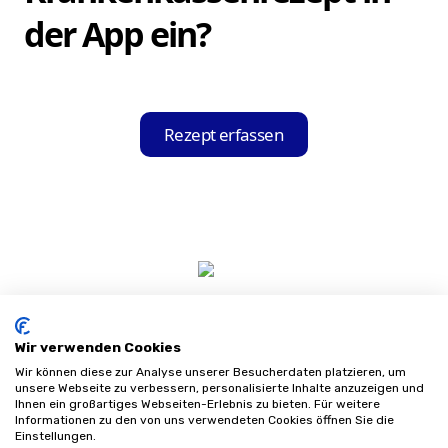
Ihrer Krankenkasse kooperieren, und zeigt
der App ein?
Ihnen diese in einer übersichtlichen Liste
an.
Öffnen Sie die Hilfsmittel-Held App und
nutzen Sie die integrierte Scan-Funktion,
Rezept erfassen
um Ihr Krankenkassenrezept einzuscannen.
Die App erkennt und liest automatisch alle
relevanten Informationen aus.
Wir verwenden Cookies
Wir können diese zur Analyse unserer Besucherdaten platzieren, um
unsere Webseite zu verbessern, personalisierte Inhalte anzuzeigen und
Ihnen ein großartiges Webseiten-Erlebnis zu bieten. Für weitere
Informationen zu den von uns verwendeten Cookies öffnen Sie die
Impressum
Einstellungen.