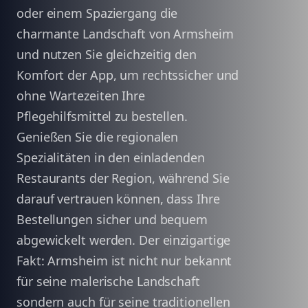
oder einem Spaziergang die
charmante Landschaft von Armsheim
und nutzen Sie gleichzeitig den
Komfort der App, um rechtssicher und
ohne Wartezeiten Ihre
Pflegehilfsmittel zu bestellen.
Genießen Sie die regionalen
Spezialitäten in den einladenden
Restaurants der Region, während Sie
darauf vertrauen können, dass Ihre
Bestellungen sicher und bequem
abgewickelt werden. Der einzigartige
Fakt: Armsheim ist nicht nur bekannt
für seine malerische Landschaft
sondern auch für seine traditionellen