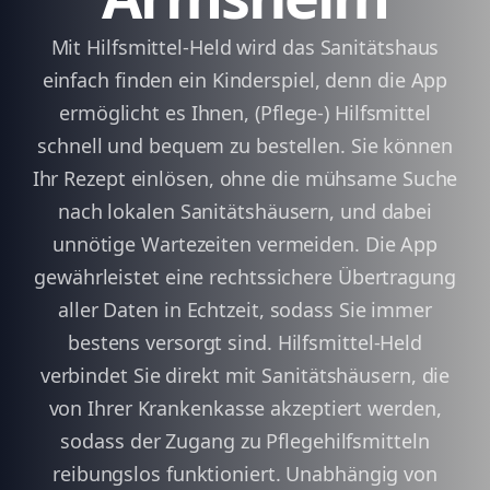
Mit Hilfsmittel-Held wird das Sanitätshaus
einfach finden ein Kinderspiel, denn die App
ermöglicht es Ihnen, (Pflege-) Hilfsmittel
schnell und bequem zu bestellen. Sie können
Ihr Rezept einlösen, ohne die mühsame Suche
nach lokalen Sanitätshäusern, und dabei
unnötige Wartezeiten vermeiden. Die App
gewährleistet eine rechtssichere Übertragung
aller Daten in Echtzeit, sodass Sie immer
bestens versorgt sind. Hilfsmittel-Held
verbindet Sie direkt mit Sanitätshäusern, die
von Ihrer Krankenkasse akzeptiert werden,
sodass der Zugang zu Pflegehilfsmitteln
reibungslos funktioniert. Unabhängig von