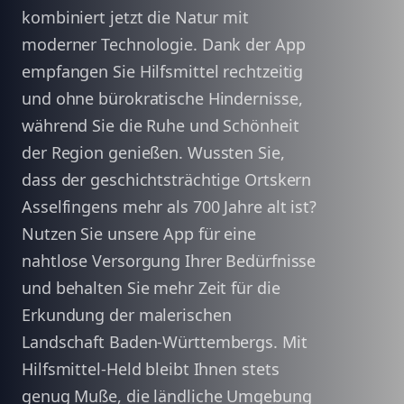
kombiniert jetzt die Natur mit
moderner Technologie. Dank der App
empfangen Sie Hilfsmittel rechtzeitig
und ohne bürokratische Hindernisse,
während Sie die Ruhe und Schönheit
der Region genießen. Wussten Sie,
dass der geschichtsträchtige Ortskern
Asselfingens mehr als 700 Jahre alt ist?
Nutzen Sie unsere App für eine
nahtlose Versorgung Ihrer Bedürfnisse
und behalten Sie mehr Zeit für die
Erkundung der malerischen
Landschaft Baden-Württembergs. Mit
Hilfsmittel-Held bleibt Ihnen stets
genug Muße, die ländliche Umgebung