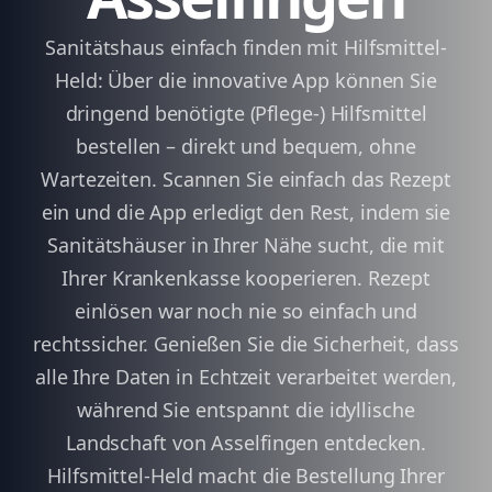
Sanitätshaus einfach finden mit Hilfsmittel-
Held: Über die innovative App können Sie
dringend benötigte (Pflege-) Hilfsmittel
bestellen – direkt und bequem, ohne
Wartezeiten. Scannen Sie einfach das Rezept
ein und die App erledigt den Rest, indem sie
Sanitätshäuser in Ihrer Nähe sucht, die mit
Ihrer Krankenkasse kooperieren. Rezept
einlösen war noch nie so einfach und
rechtssicher. Genießen Sie die Sicherheit, dass
alle Ihre Daten in Echtzeit verarbeitet werden,
während Sie entspannt die idyllische
Landschaft von Asselfingen entdecken.
Hilfsmittel-Held macht die Bestellung Ihrer