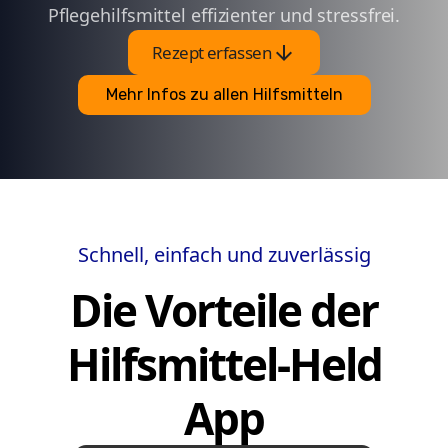
Pflegehilfsmittel effizienter und stressfrei.
arrow_downward
Rezept erfassen
Mehr Infos zu allen Hilfsmitteln
Schnell, einfach und zuverlässig
Die Vorteile der
Hilfsmittel-Held
App