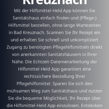
Mit der Hilfsmittel-Held App können Sie
Sanitätshaus einfach finden und (Pflege-)
Hilfsmittel bestellen, ohne lange Wartezeiten
in Bad Kreuznach. Scannen Sie Ihr Rezept ein
und erhalten Sie schnell und unkompliziert
Zugang zu benötigten Pflegehilfsmitteln direkt
von anerkannten Sanitätshäusern in Ihrer
Nähe. Die Echtzeit-Datenverarbeitung der
Hilfsmittel-Held App garantiert eine
rechtssichere Bestellung Ihrer
Pflegehilfsmittel. Sparen Sie sich den
mühsamen Weg zum Sanitätshaus und nutzen
Sie die bequeme Möglichkeit, Ihr Rezept über
die Hilfsmittel-Held App einzulösen. Entdecken