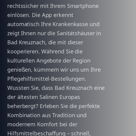
rechtssicher mit Ihrem Smartphone
einlösen. Die App erkennt
automatisch Ihre Krankenkasse und
zeigt Ihnen nur die Sanitätshäuser in
Bad Kreuznach, die mit dieser
kooperieren. Während Sie die
kulturellen Angebote der Region
genießen, kümmern wir uns um Ihre
Pflegehilfsmittel-Bestellungen.
Wussten Sie, dass Bad Kreuznach eine
der ältesten Salinen Europas
beherbergt? Erleben Sie die perfekte
Kombination aus Tradition und
modernem Komfort bei der
Hilfsmittelbeschaffung – schnell,