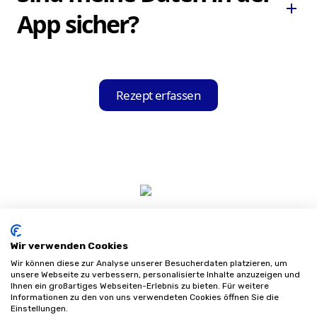
und haben sie auf Ihrem Smartphone oder
add
ausgewählte Sanitätshaus übertragen.
App sicher?
Tablet immer parat.
Ja, die Hilfsmittel-Held App gewährleistet
eine sichere und rechtlich einwandfreie
Rezept erfassen
Übertragung und Verarbeitung Ihrer Daten
in Echtzeit.
Wir verwenden Cookies
Wir können diese zur Analyse unserer Besucherdaten platzieren, um
unsere Webseite zu verbessern, personalisierte Inhalte anzuzeigen und
Ihnen ein großartiges Webseiten-Erlebnis zu bieten. Für weitere
Informationen zu den von uns verwendeten Cookies öffnen Sie die
Impressum
Einstellungen.