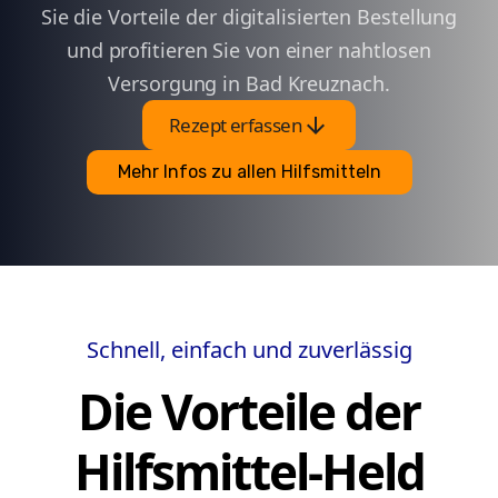
Sie die Vorteile der digitalisierten Bestellung
und profitieren Sie von einer nahtlosen
Versorgung in Bad Kreuznach.
arrow_downward
Rezept erfassen
Mehr Infos zu allen Hilfsmitteln
Schnell, einfach und zuverlässig
Die Vorteile der
Hilfsmittel-Held