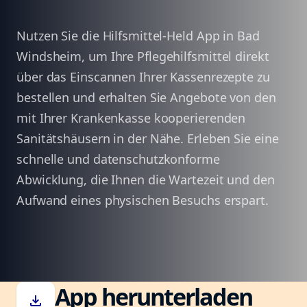
Nutzen Sie die Hilfsmittel-Held App in Bad
Windsheim, um Ihre Pflegehilfsmittel direkt
über das Einscannen Ihrer Kassenrezepte zu
bestellen und erhalten Sie Angebote von den
mit Ihrer Krankenkasse kooperierenden
Sanitätshäusern in der Nähe. Erleben Sie eine
schnelle und datenschutzkonforme
Abwicklung, die Ihnen die Wartezeit und den
Aufwand eines physischen Besuchs erspart.
App herunterladen
download