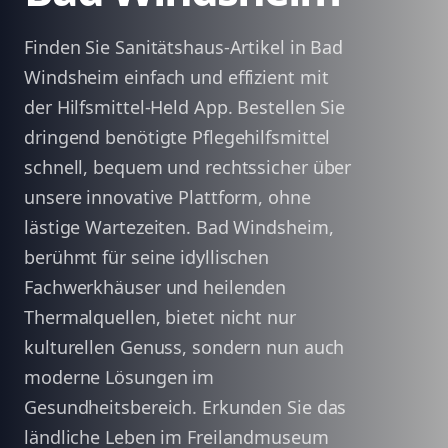
Finden Sie Sanitätshaus-Artikel in Bad
Windsheim einfach und effizient mit
der Hilfsmittel-Held App. Bestellen Sie
dringend benötigte Pflegehilfsmittel
schnell, bequem und rechtssicher über
unsere innovative Plattform, ohne
lästige Wartezeiten. Bad Windsheim,
berühmt für seine idyllischen
Fachwerkhäuser und heilenden
Thermalquellen, bietet nicht nur
kulturellen Genuss, sondern nun auch
moderne Lösungen im
Gesundheitsbereich. Erkunden Sie das
ländliche Leben im Freilandmuseum