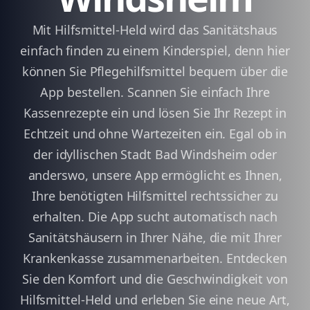
Mit Hilfsmittel-Held wird das Sanitätshaus
einfach finden zu einem Kinderspiel, denn hier
können Sie Pflegehilfsmittel bequem über die
App bestellen. Scannen Sie einfach Ihre
Kassenrezepte ein und lösen Sie Ihr Rezept in
Echtzeit und ohne Wartezeiten ein. Egal ob in
der idyllischen Stadt Bad Windsheim oder
anderswo, unsere App ermöglicht es Ihnen,
Ihre benötigten Hilfsmittel rechtssicher zu
erhalten. Die App sucht automatisch nach
Sanitätshäusern in Ihrer Nähe, die mit Ihrer
Krankenkasse zusammenarbeiten. Entdecken
Sie den Komfort und die Geschwindigkeit von
Hilfsmittel-Held und erleben Sie eine neue Art,