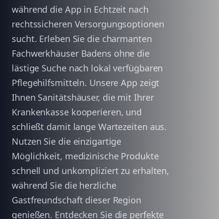
während die App in Echtzeit nach
rechtssicheren Versorgungsoptionen
sucht. Erleben Sie die charmanten
Fachwerkhäuser Badens ohne die
lästige Suche nach lokal verfügbaren
Pflegehilfsmitteln. Unsere App zeigt
Ihnen Sanitätshäuser, die mit Ihrer
Krankenkasse kooperieren, und
schließt damit lange Wartezeiten aus.
Nutzen Sie die einzigartige
Möglichkeit, medizinische Produkte
schnell und unkompliziert zu erhalten,
während Sie die herzliche
Gastfreundschaft dieser Region
genießen. Entdecken Sie die perfekte