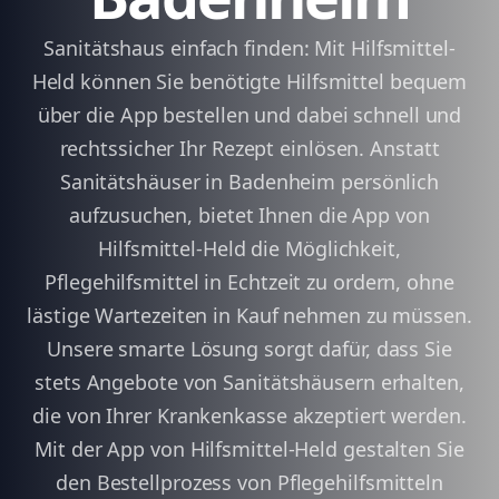
Sanitätshaus einfach finden: Mit Hilfsmittel-
Held können Sie benötigte Hilfsmittel bequem
über die App bestellen und dabei schnell und
rechtssicher Ihr Rezept einlösen. Anstatt
Sanitätshäuser in Badenheim persönlich
aufzusuchen, bietet Ihnen die App von
Hilfsmittel-Held die Möglichkeit,
Pflegehilfsmittel in Echtzeit zu ordern, ohne
lästige Wartezeiten in Kauf nehmen zu müssen.
Unsere smarte Lösung sorgt dafür, dass Sie
stets Angebote von Sanitätshäusern erhalten,
die von Ihrer Krankenkasse akzeptiert werden.
Mit der App von Hilfsmittel-Held gestalten Sie
den Bestellprozess von Pflegehilfsmitteln