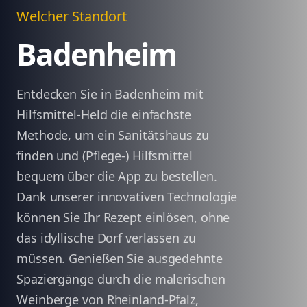
Welcher Standort
Badenheim
Entdecken Sie in Badenheim mit
Hilfsmittel-Held die einfachste
Methode, um ein Sanitätshaus zu
finden und (Pflege-) Hilfsmittel
bequem über die App zu bestellen.
Dank unserer innovativen Technologie
können Sie Ihr Rezept einlösen, ohne
das idyllische Dorf verlassen zu
müssen. Genießen Sie ausgedehnte
Spaziergänge durch die malerischen
Weinberge von Rheinland-Pfalz,