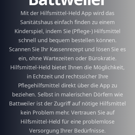
Mit der Hilfsmittel-Held App wird das
Sanitätshaus einfach finden zu einem
Kinderspiel, indem Sie (Pflege-) Hilfsmittel
schnell und bequem bestellen können.
Scannen Sie Ihr Kassenrezept und lösen Sie es
ein, ohne Wartezeiten oder Bürokratie.
Hilfsmittel-Held bietet Ihnen die Möglichkeit,
in Echtzeit und rechtssicher Ihre
Pflegehilfsmittel direkt über die App zu
beziehen. Selbst in malerischen Dörfern wie
Battweiler ist der Zugriff auf nötige Hilfsmittel
kein Problem mehr. Vertrauen Sie auf
Hilfsmittel-Held für eine problemlose
Versorgung Ihrer Bedürfnisse.