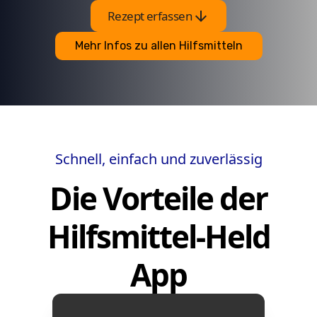
arrow_downward
Rezept erfassen
Mehr Infos zu allen Hilfsmitteln
Schnell, einfach und zuverlässig
Die Vorteile der
Hilfsmittel-Held
App