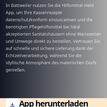
In Battweiler nutzen Sie die Hilfsmittel-Held
App, um Ihre Kassenrezepte
datenschutzkonform einzuscannen und die
benötigten Pflegehilfsmittel bei lokal
akzeptierten Sanitätshäusern ohne Wartezeiten
und Umwege direkt zu bestellen. Vertrauen Sie
auf schnelle und sichere Lieferung dank der
Echtzeitverarbeitung, während Sie die
idyllische Atmosphäre des malerischen Dorfs
genießen.
App herunterladen
download