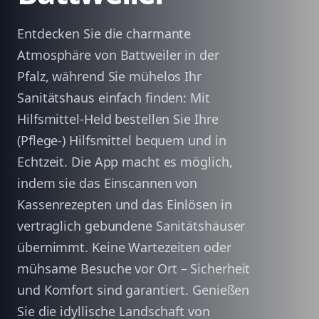
Entdecken Sie die charmante
Atmosphäre von Battweiler in der
Pfalz, während Sie mühelos Ihr
Sanitätshaus einfach finden: Mit
Hilfsmittel-Held bestellen Sie Ihre
(Pflege-) Hilfsmittel bequem und in
Echtzeit. Die App macht es möglich,
indem sie das Einscannen von
Kassenrezepten und das Einlösen in
vertraglich gebundene Sanitätshäuser
übernimmt. Keine Wartezeiten oder
mühsame Besuche vor Ort – Sicherheit
und Komfort sind garantiert. Genießen
Sie die idyllische Landschaft von