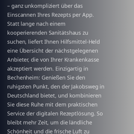
– ganz unkompliziert über das
Einscannen Ihres Rezepts per App.
Statt lange nach einem
kooperierenden Sanitätshaus zu
suchen, liefert Ihnen Hilfsmittel-Held
eine Übersicht der nächstgelegenen
Anbieter, die von Ihrer Krankenkasse
akzeptiert werden. Einzigartig in
Bechenheim: Genießen Sie den
ruhigsten Punkt, den der Jakobsweg in
Deutschland bietet, und kombinieren
Sie diese Ruhe mit dem praktischen
Service der digitalen Rezeptlösung. So
bleibt mehr Zeit, um die ländliche
Schönheit und die frische Luft zu