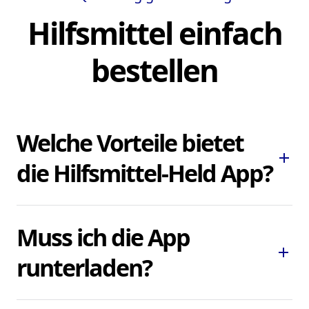
Hilfsmittel einfach
bestellen
Welche Vorteile bietet
add
die Hilfsmittel-Held App?
Die Hilfsmittel-Held App ermöglicht es
Muss ich die App
Ihnen, dringend benötigte Pflegehilfsmittel
add
und Hilfsmittel schnell und bequem zu
runterladen?
bestellen, ohne lokale Sanitätshäuser
aufsuchen oder kontaktieren zu müssen.