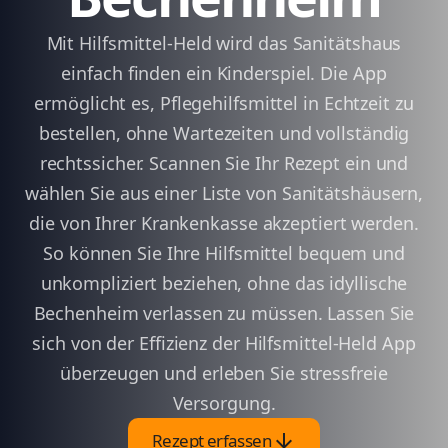
Mit Hilfsmittel-Held wird das Sanitätshaus
einfach finden ein Kinderspiel. Die App
ermöglicht es, Pflegehilfsmittel in Echtzeit zu
bestellen, ohne Wartezeiten und vollständig
rechtssicher. Scannen Sie Ihr Rezept ein und
wählen Sie aus einer Liste von Sanitätshäusern,
die von Ihrer Krankenkasse akzeptiert werden.
So können Sie Ihre Hilfsmittel bequem und
unkompliziert beziehen, ohne das idyllische
Bechenheim verlassen zu müssen. Lassen Sie
sich von der Effizienz der Hilfsmittel-Held App
überzeugen und erleben Sie stressfreie
Versorgung.
arrow_downward
Rezept erfassen