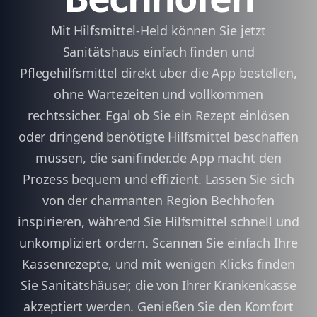
Mit Hilfsmittel-Held können Sie jetzt
Sanitätshaus einfach finden und
Pflegehilfsmittel direkt über die App bestellen,
ohne Wartezeiten und vollkommen
rechtssicher. Egal ob Sie ein Rezept einlösen
oder dringend benötigte Hilfsmittel beschaffen
müssen, die sanifinder.de App macht den
Prozess bequem und effizient. Lassen Sie sich
von der charmanten Region Bechhofen
inspirieren, während Sie Hilfsmittel schnell und
unkompliziert ordern. Scannen Sie einfach Ihre
Kassenrezepte, und mit wenigen Klicks finden
Sie Sanitätshäuser, die von Ihrer Krankenkasse
akzeptiert werden. Genießen Sie den Komfort