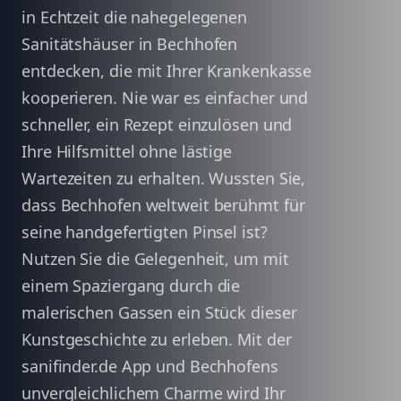
in Echtzeit die nahegelegenen
Sanitätshäuser in Bechhofen
entdecken, die mit Ihrer Krankenkasse
kooperieren. Nie war es einfacher und
schneller, ein Rezept einzulösen und
Ihre Hilfsmittel ohne lästige
Wartezeiten zu erhalten. Wussten Sie,
dass Bechhofen weltweit berühmt für
seine handgefertigten Pinsel ist?
Nutzen Sie die Gelegenheit, um mit
einem Spaziergang durch die
malerischen Gassen ein Stück dieser
Kunstgeschichte zu erleben. Mit der
sanifinder.de App und Bechhofens
unvergleichlichem Charme wird Ihr