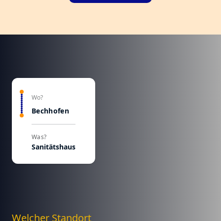
Wo?
Bechhofen
Was?
Sanitätshaus
Welcher Standort