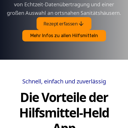
von Echtzeit-Datenübertragung und einer
großen Auswahl an ortsnahen Sanitätshäusern.
arrow_downward
Rezept erfassen
Mehr Infos zu allen Hilfsmitteln
Schnell, einfach und zuverlässig
Die Vorteile der
Hilfsmittel-Held