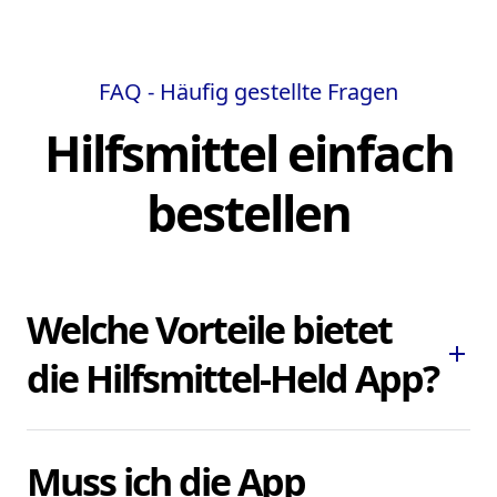
FAQ - Häufig gestellte Fragen
Hilfsmittel einfach
bestellen
Welche Vorteile bietet
add
die Hilfsmittel-Held App?
Die Hilfsmittel-Held App ermöglicht es
Muss ich die App
Ihnen, dringend benötigte Pflegehilfsmittel