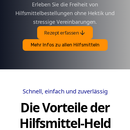
Erleben Sie die Freiheit von
Hilfsmittelbestellungen ohne Hektik und
stressige Vereinbarungen.
arrow_downward
Rezept erfassen
Mehr Infos zu allen Hilfsmitteln
Schnell, einfach und zuverlässig
Die Vorteile der
Hilfsmittel-Held