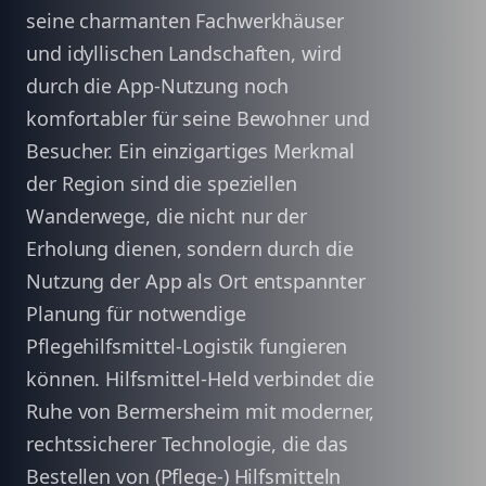
seine charmanten Fachwerkhäuser
und idyllischen Landschaften, wird
durch die App-Nutzung noch
komfortabler für seine Bewohner und
Besucher. Ein einzigartiges Merkmal
der Region sind die speziellen
Wanderwege, die nicht nur der
Erholung dienen, sondern durch die
Nutzung der App als Ort entspannter
Planung für notwendige
Pflegehilfsmittel-Logistik fungieren
können. Hilfsmittel-Held verbindet die
Ruhe von Bermersheim mit moderner,
rechtssicherer Technologie, die das
Bestellen von (Pflege-) Hilfsmitteln