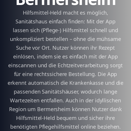
Hilfsmittel-Held macht es möglich,
Sanitätshaus einfach finden: Mit der App
lassen sich (Pflege-) Hilfsmittel schnell und
unkompliziert bestellen – ohne die mühsame
Suche vor Ort. Nutzer können ihr Rezept
einlösen, indem sie es einfach mit der App
einscannen und die Echtzeitverarbeitung sorgt
für eine rechtssichere Bestellung. Die App
erkennt automatisch die Krankenkasse und die
passenden Sanitätshäuser, wodurch lange
Wartezeiten entfallen. Auch in der idyllischen
Region um Bermersheim können Nutzer dank
Hilfsmittel-Held bequem und sicher ihre
benötigten Pflegehilfsmittel online beziehen.