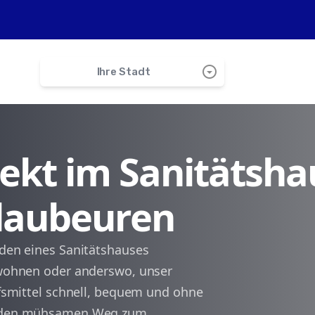
arrow_drop_down_circle
Ihre Stadt
search
irekt im Sanitätsha
Berghülen
Blaubeuren
Schelklingen
Altheim
nden eines Sanitätshauses
n wohnen oder anderswo, unser
Merklingen
ilfsmittel schnell, bequem und ohne
ie den mühsamen Weg zum
Allmendingen