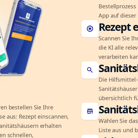
Bestellprozess
App auf dieser 
Rezept e
camera
Scannen Sie Ih
die KI alle rel
verarbeiten ka
Sanität
search
Die Hilfsmitte
Sanitätshäuser 
übersichtlich fü
Sanität
en bestellen Sie Ihre
store
se aus: Rezept einscannen,
Wählen Sie das
anitätshäusern erhalten
Liste aus und 
en schnellen,