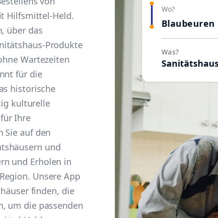
Bestellens von
Wo?
t Hilfsmittel-Held.
Blaubeuren
n, über das
nitätshaus-Produkte
Was?
 ohne Wartezeiten
Sanitätshau
nnt für die
as historische
ig kulturelle
für Ihre
 Sie auf den
ätshäusern und
rn und Erholen in
 Region. Unsere App
shäuser finden, die
en, um die passenden