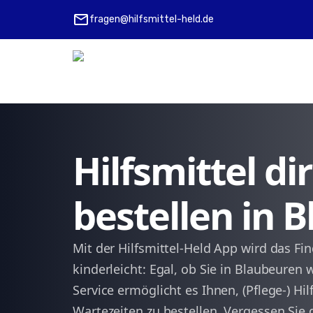
mail
fragen@hilfsmittel-held.de
Hilfsmittel d
bestellen in 
Mit der Hilfsmittel-Held App wird das Fi
kinderleicht: Egal, ob Sie in Blaubeure
Service ermöglicht es Ihnen, (Pflege-) H
Wartezeiten zu bestellen. Vergessen S