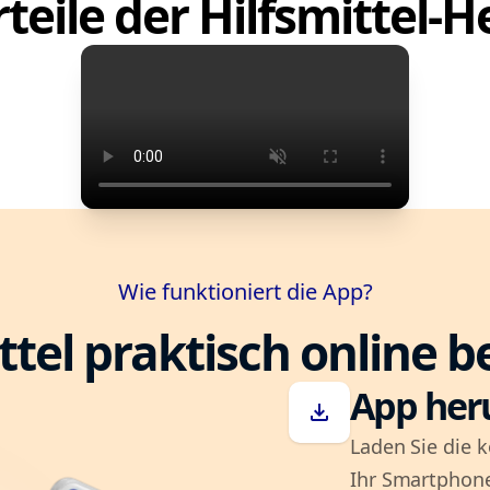
teile der Hilfsmittel-
Wie funktioniert die App?
ttel praktisch online b
App her
download
Laden Sie die k
Ihr Smartphone