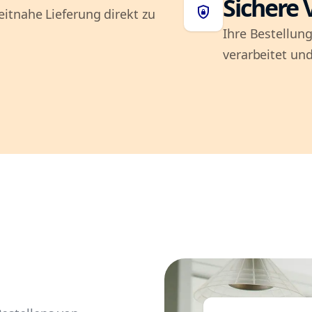
Sichere 
shield_lock
itnahe Lieferung direkt zu
Ihre Bestellung
verarbeitet und