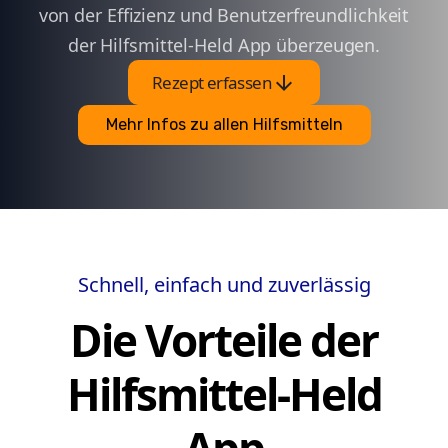
von der Effizienz und Benutzerfreundlichkeit
der Hilfsmittel-Held App überzeugen.
arrow_downward
Rezept erfassen
Mehr Infos zu allen Hilfsmitteln
Schnell, einfach und zuverlässig
Die Vorteile der
Hilfsmittel-Held