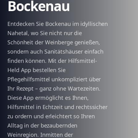
Bockenau
Entdecken Sie Bockenau im idyllischen
Nahetal, wo Sie nicht nur die
Schönheit der Weinberge genießen,
sondern auch Sanitätshäuser einfach
finden können. Mit der Hilfsmittel-
Held App bestellen Sie
Pflegehilfsmittel unkompliziert über
Ihr Rezept – ganz ohne Wartezeiten.
Diese App ermöglicht es Ihnen,
Hilfsmittel in Echtzeit und rechtssicher
zu ordern und erleichtert so Ihren
Alltag in der bezaubernden
Weinregion. Inmitten der