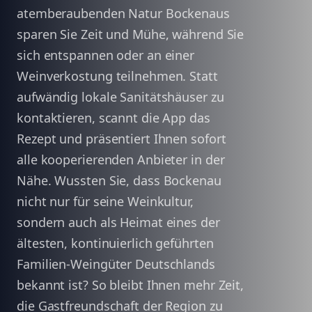
atemberaubenden Natur Bockenaus
sparen Sie Zeit und Mühe, während Sie
sich entspannen oder an einer
Weinverkostung teilnehmen. Statt
aufwändig lokale Sanitätshäuser zu
kontaktieren, scannt die App das
Rezept und präsentiert Ihnen sofort
alle kooperierenden Anbieter in der
Nähe. Wussten Sie, dass Bockenau
nicht nur für seine Weinkultur,
sondern auch als Heimat eines der
ältesten, kontinuierlich geführten
Familien-Weingüter Deutschlands
bekannt ist? So bleibt Ihnen mehr Zeit,
die Gastfreundschaft der Region zu