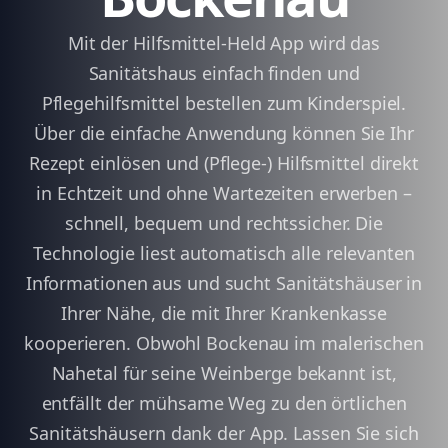
Mit der Hilfsmittel-Held App wird das
Sanitätshaus einfach finden und
Pflegehilfsmittel bestellen zum Kinderspiel.
Über die einfache Anwendung können Sie Ihr
Rezept einlösen und (Pflege-) Hilfsmittel direkt
in Echtzeit und ohne Wartezeiten erwerben –
schnell, bequem und rechtssicher. Die
Technologie liest automatisch alle relevanten
Informationen aus und sucht Sanitätshäuser in
Ihrer Nähe, die mit Ihrer Krankenkasse
kooperieren. Obwohl Bockenau im malerischen
Nahetal für seine Weinberge bekannt ist,
entfällt der mühsame Weg zu den örtlichen
Sanitätshäusern dank der App. Lassen Sie sich