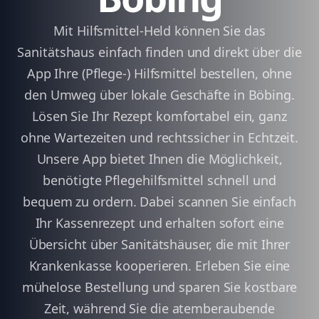
Mit Hilfsmittel-Held können Sie das
Sanitätshaus einfach finden und direkt über die
App Ihre (Pflege-) Hilfsmittel bestellen, ohne
den Umweg über lokale Geschäfte in Böbing.
Lösen Sie Ihr Rezept komfortabel ein, ganz
ohne Wartezeiten und rechtssicher in Echtzeit.
Unsere App bietet Ihnen die Möglichkeit,
benötigte Pflegehilfsmittel schnell und
bequem zu ordern. Dabei scannen Sie einfach
Ihr Kassenrezept und erhalten sofort eine
Übersicht über Sanitätshäuser, die mit Ihrer
Krankenkasse kooperieren. Erleben Sie eine
mühelose Bestellung und sparen Sie kostbare
Zeit, während Sie die atemberaubende