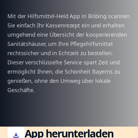
Mit der Hilfsmittel-Held App in Böbing scannen
Sie einfach Ihr Kassenrezept ein und erhalten
umgehend eine Übersicht der kooperierenden
Sanitätshäuser, um Ihre Pflegehilfsmittel
rechtssicher und in Echtzeit zu bestellen.
Dieser verschlüsselte Service spart Zeit und
ermöglicht Ihnen, die Schönheit Bayerns zu
genießen, ohne den Umweg über lokale
Geschäfte.
App herunterladen
download