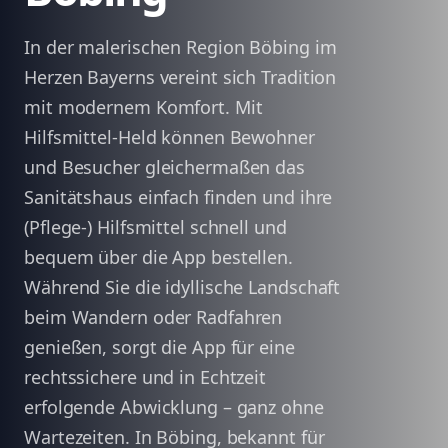
In der malerischen Region Böbing im
Herzen Bayerns vereint sich Tradition
mit modernem Komfort. Mit
Hilfsmittel-Held können Bewohner
und Besucher gleichermaßen das
Sanitätshaus einfach finden und ihre
(Pflege-) Hilfsmittel schnell und
bequem über die App bestellen.
Während Sie die idyllische Landschaft
beim Wandern oder Radfahren
genießen, sorgt die App für eine
rechtssichere und in Echtzeit
erfolgende Abwicklung – ganz ohne
Wartezeiten. In Böbing, bekannt für