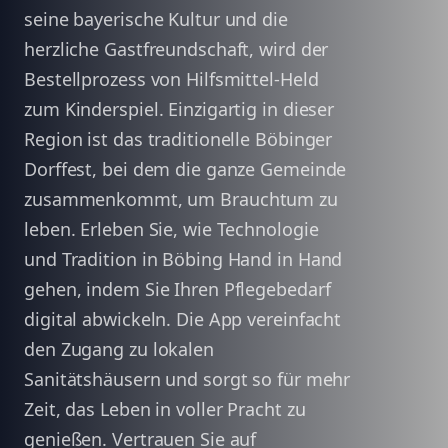
seine bayerische Kultur und die
herzliche Gastfreundschaft, wird der
Bestellprozess von Hilfsmittel-Held
zum Kinderspiel. Einzigartig in dieser
Region ist das traditionelle Böbinger
Dorffest, bei dem die ganze Gemeinde
zusammenkommt, um Brauchtum zu
leben. Erleben Sie, wie Technologie
und Tradition in Böbing Hand in Hand
gehen, indem Sie Ihren Pflegebedarf
digital abwickeln. Die App vereinfacht
den Zugang zu lokalen
Sanitätshäusern und sorgt so für mehr
Zeit, das Leben in voller Pracht zu
genießen. Vertrauen Sie auf