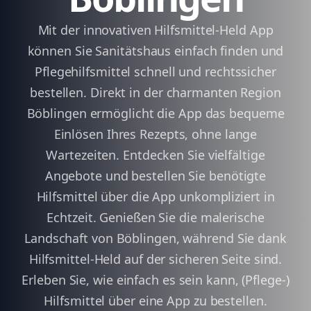
Mit der innovativen Hilfsmittel-Held App
können Sie Sanitätshaus einfach finden und
Pflegehilfsmittel schnell und rechtssicher
bestellen. Direkt in der charmanten Region
Böblingen ermöglicht die App das bequeme
Einlösen Ihres Rezepts, ohne lange
Wartezeiten. Entdecken Sie vielfältige
Angebote und bestellen Sie benötigte
Hilfsmittel über die App unkompliziert in
Echtzeit. Genießen Sie die malerische
Landschaft von Böblingen, während Sie dank
Hilfsmittel-Held auf der sicheren Seite sind.
Erleben Sie, wie einfach es sein kann, (Pflege-)
Hilfsmittel über eine App zu bestellen.