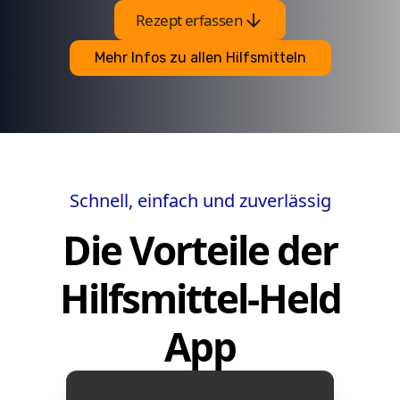
arrow_downward
Rezept erfassen
Mehr Infos zu allen Hilfsmitteln
Schnell, einfach und zuverlässig
Die Vorteile der
Hilfsmittel-Held
App