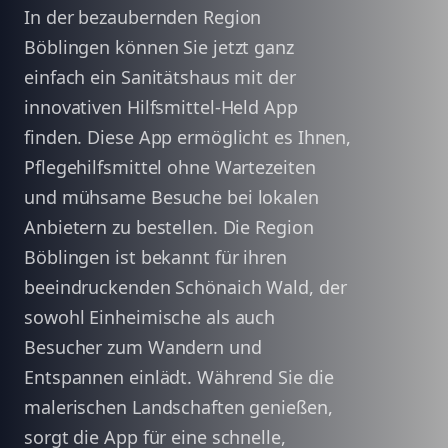
In der bezaubernden Region
Böblingen können Sie jetzt ganz
einfach ein Sanitätshaus mit der
innovativen Hilfsmittel-Held App
finden. Diese App ermöglicht es Ihnen,
Pflegehilfsmittel ohne Wartezeiten
und mühsame Besuche bei lokalen
Anbietern zu bestellen. Die Region
Böblingen ist bekannt für ihren
beeindruckenden Schönaich Wald, der
sowohl Einheimische als auch
Besucher zum Wandern und
Entspannen einlädt. Während Sie die
malerischen Landschaften genießen,
sorgt die App für eine schnelle,