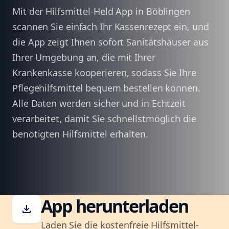
Mit der Hilfsmittel-Held App in Böblingen
scannen Sie einfach Ihr Kassenrezept ein, und
die App zeigt Ihnen sofort Sanitätshäuser aus
Ihrer Umgebung an, die mit Ihrer
Krankenkasse kooperieren, sodass Sie Ihre
Pflegehilfsmittel bequem bestellen können.
Alle Daten werden sicher und in Echtzeit
verarbeitet, damit Sie schnellstmöglich die
benötigten Hilfsmittel erhalten.
App herunterladen
download
Laden Sie die kostenfreie Hilfsmittel-