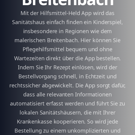
Mit der Hilfsmittel-Held App wird das
Sanitätshaus einfach finden ein Kinderspiel,
insbesondere in Regionen wie dem
malerischen Breitenbach. Hier können Sie
Pflegehilfsmittel bequem und ohne
Wartezeiten direkt über die App bestellen.
Indem Sie Ihr Rezept einlösen, wird der
Bestellvorgang schnell, in Echtzeit und
rechtssicher abgewickelt. Die App sorgt dafür,
dass alle relevanten Informationen
automatisiert erfasst werden und führt Sie zu
lokalen Sanitätshäusern, die mit Ihrer
Krankenkasse kooperieren. So wird jede
Bestellung zu einem unkomplizierten und