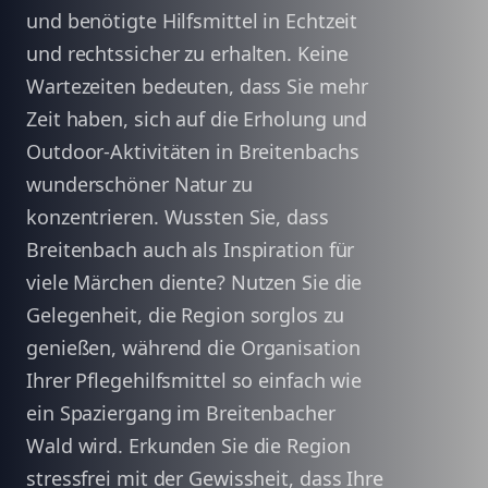
und benötigte Hilfsmittel in Echtzeit
und rechtssicher zu erhalten. Keine
Wartezeiten bedeuten, dass Sie mehr
Zeit haben, sich auf die Erholung und
Outdoor-Aktivitäten in Breitenbachs
wunderschöner Natur zu
konzentrieren. Wussten Sie, dass
Breitenbach auch als Inspiration für
viele Märchen diente? Nutzen Sie die
Gelegenheit, die Region sorglos zu
genießen, während die Organisation
Ihrer Pflegehilfsmittel so einfach wie
ein Spaziergang im Breitenbacher
Wald wird. Erkunden Sie die Region
stressfrei mit der Gewissheit, dass Ihre