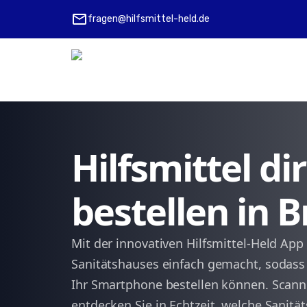
mail
fragen@hilfsmittel-held.de
Hilfsmittel d
bestellen in 
Mit der innovativen Hilfsmittel-Held Ap
Sanitätshauses einfach gemacht, sodass 
Ihr Smartphone bestellen können. Scanne
entdecken Sie in Echtzeit, welche Sanitä