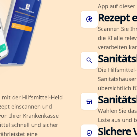
App auf dieser 
Rezept e
camera
Scannen Sie Ih
die KI alle rel
verarbeiten ka
Sanität
search
Die Hilfsmitte
Sanitätshäuser 
übersichtlich fü
Sanität
mit der Hilfsmittel-Held
store
zept einscannen und
Wählen Sie das
von Ihrer Krankenkasse
Liste aus und 
ttel schnell und sicher
Sichere 
shield_lock
hrleistet eine