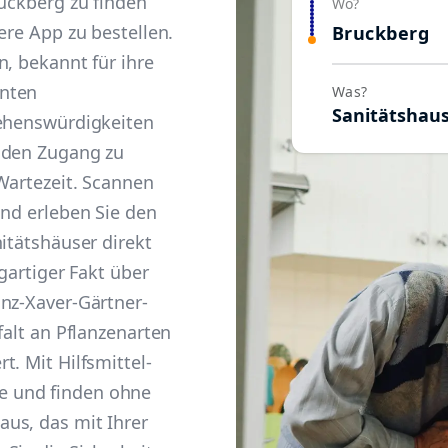
ruckberg zu finden
Wo?
ere App zu bestellen.
Bruckberg
n, bekannt für ihre
anten
Was?
Sanitätshau
Sehenswürdigkeiten
 den Zugang zu
Wartezeit. Scannen
und erleben Sie den
itätshäuser direkt
igartiger Fakt über
nz-Xaver-Gärtner-
falt an Pflanzenarten
. Mit Hilfsmittel-
 und finden ohne
us, das mit Ihrer