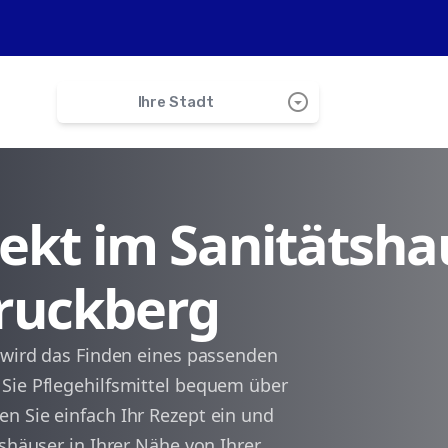
arrow_drop_down_circle
Ihre Stadt
search
irekt im Sanitätsha
Dietenhofen
Bruckberg
Petersaurach
Lichtenau
p wird das Finden eines passenden
Sie Pflegehilfsmittel bequem über
Heilsbronn
n Sie einfach Ihr Rezept ein und
tshäuser in Ihrer Nähe von Ihrer
Großhabersdorf