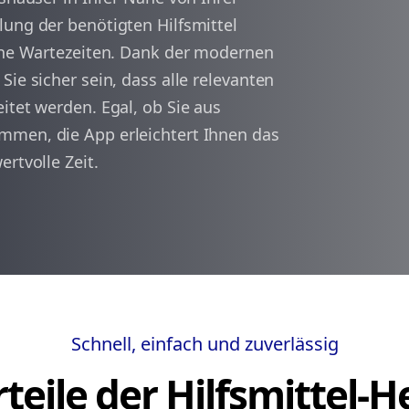
lung der benötigten Hilfsmittel
ohne Wartezeiten. Dank der modernen
arrow_back
arrow_forward
1
ie sicher sein, dass alle relevanten
itet werden. Egal, ob Sie aus
mmen, die App erleichtert Ihnen das
rtvolle Zeit.
Schnell, einfach und zuverlässig
teile der Hilfsmittel-