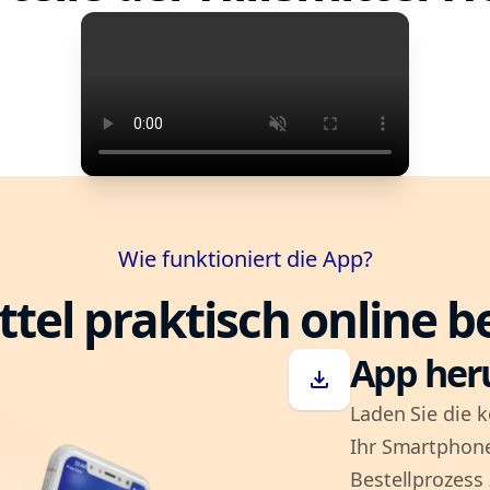
Wie funktioniert die App?
ttel praktisch online b
App her
download
Laden Sie die k
Ihr Smartphone
Bestellprozess