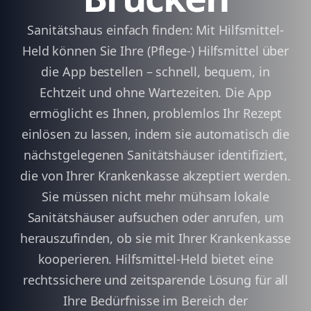
Sanitätshaus einfach finden: Mit Hilfsmittel-
Held können Sie Ihre (Pflege-) Hilfsmittel über
die App bestellen – schnell, bequem, in
Echtzeit und ohne Wartezeiten. Die App
ermöglicht es Ihnen, problemlos Ihr Rezept
einlösen zu lassen, indem sie automatisch die
nächstgelegenen Sanitätshäuser identifiziert,
die von Ihrer Krankenkasse akzeptiert werden.
Sie müssen nicht mehr mühsam lokale
Sanitätshäuser aufsuchen oder anrufen, um
herauszufinden, ob sie mit Ihrer Krankenkasse
kooperieren. Hilfsmittel-Held bietet eine
rechtssichere und zeitsparende Lösung für all
Ihre Bedürfnisse im Bereich der