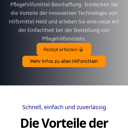
Pflegehilfsmittel-Beschaffung. Entdecken Sie
die Vorteile der innovativen Technologie von
Hilfsmittel-Held und erleben Sie eine neue Art
der Einfachheit bei der Bestellung von
Pflegehilfsmitteln.
arrow_downward
Rezept erfassen
Mehr Infos zu allen Hilfsmitteln
Schnell, einfach und zuverlässig
Die Vorteile der