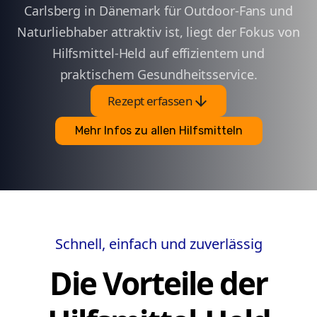
Carlsberg in Dänemark für Outdoor-Fans und
Naturliebhaber attraktiv ist, liegt der Fokus von
Hilfsmittel-Held auf effizientem und
praktischem Gesundheitsservice.
arrow_downward
Rezept erfassen
Mehr Infos zu allen Hilfsmitteln
Schnell, einfach und zuverlässig
Die Vorteile der