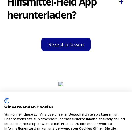
Hilfsmittel-Held App
Tablet immer parat.
add
in Echtzeit.
herunterladen?
Sie können die Hilfsmittel-Held App ganz
einfach und kostenfrei im Apple App Store
Rezept erfassen
für iOS-Geräte oder im Google Play Store
für Android-Geräte herunterladen und auf
Ihrem Gerät installieren.
Wir verwenden Cookies
Wir können diese zur Analyse unserer Besucherdaten platzieren, um
unsere Webseite zu verbessern, personalisierte Inhalte anzuzeigen und
Ihnen ein großartiges Webseiten-Erlebnis zu bieten. Für weitere
Informationen zu den von uns verwendeten Cookies öffnen Sie die
Impressum