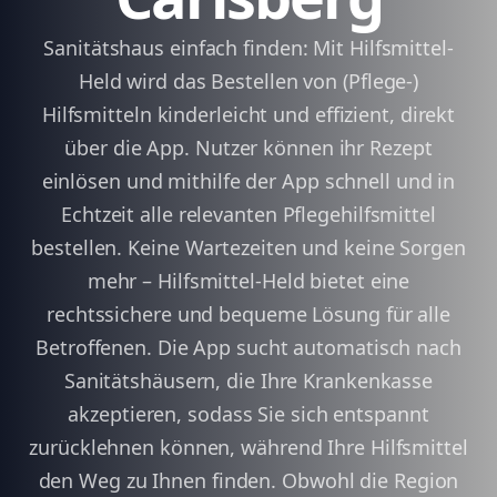
Sanitätshaus einfach finden: Mit Hilfsmittel-
Held wird das Bestellen von (Pflege-)
Hilfsmitteln kinderleicht und effizient, direkt
über die App. Nutzer können ihr Rezept
einlösen und mithilfe der App schnell und in
Echtzeit alle relevanten Pflegehilfsmittel
bestellen. Keine Wartezeiten und keine Sorgen
mehr – Hilfsmittel-Held bietet eine
rechtssichere und bequeme Lösung für alle
Betroffenen. Die App sucht automatisch nach
Sanitätshäusern, die Ihre Krankenkasse
akzeptieren, sodass Sie sich entspannt
zurücklehnen können, während Ihre Hilfsmittel
den Weg zu Ihnen finden. Obwohl die Region