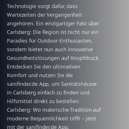
Technologie sorgt dafür, dass
Wartezeiten der Vergangenheit
angehören. Ein einzigartiger Fakt über
Carlsberg: Die Region ist nicht nur ein
Paradies für Outdoor-Enthusiasten,
sondern bietet nun auch innovative
Gesundheitslösungen auf Knopfdruck.
Entdecken Sie den ultimativen
Komfort und nutzen Sie die
sanifinder.de App, um Sanitätshäuser
in Carlsberg einfach zu finden und
Hilfsmittel direkt zu bestellen.
Carlsberg: Wo malerische Tradition auf
moderne Bequemlichkeit trifft – jetzt
mit der sanifinder.de App.