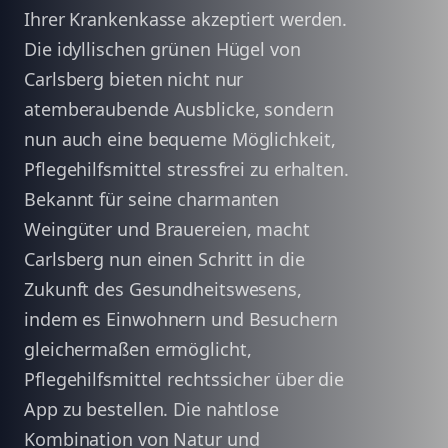
Ihrer Krankenkasse akzeptiert werden.
Die idyllischen grünen Hügel von
Carlsberg bieten nicht nur
atemberaubende Ausblicke, sondern
nun auch eine bequeme Möglichkeit,
Pflegehilfsmittel stressfrei zu erhalten.
Bekannt für seine charmanten
Weingüter und Brauereien, macht
Carlsberg nun einen Schritt in die
Zukunft des Gesundheitswesens,
indem es Einwohnern und Besuchern
gleichermaßen ermöglicht,
Pflegehilfsmittel rechtssicher über die
App zu bestellen. Die nahtlose
Kombination von Natur und