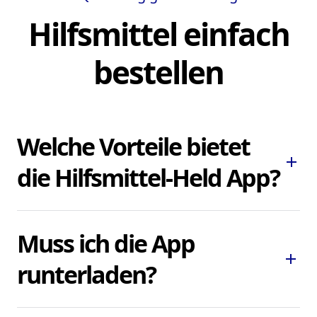
Hilfsmittel einfach
bestellen
Welche Vorteile bietet
add
die Hilfsmittel-Held App?
Die Hilfsmittel-Held App ermöglicht es
Muss ich die App
Ihnen, dringend benötigte Pflegehilfsmittel
add
und Hilfsmittel schnell und bequem zu
runterladen?
bestellen, ohne lokale Sanitätshäuser
aufsuchen oder kontaktieren zu müssen.