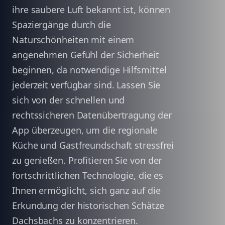
ihre saubere Luft bekannt ist, können
Spaziergänge durch die
Naturschönheiten mit einem
angenehmen Gefühl der Sicherheit
beginnen, da notwendige Hilfsmittel
jederzeit verfügbar sind. Lassen Sie
sich von der schnellen und
rechtssicheren Datenübertragung der
App überzeugen, um die regionale
Küche und Gastfreundschaft stressfrei
zu genießen. Profitieren Sie von der
fortschrittlichen Technologie, die es
Ihnen ermöglicht, sich ganz auf die
Erkundung der historischen Schätze
Dachsbachs zu konzentrieren.