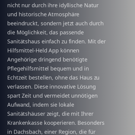
nicht nur durch ihre idyllische Natur
und historische Atmosphäre
beeindruckt, sondern jetzt auch durch
die Möglichkeit, das passende
Sanitätshaus einfach zu finden. Mit der
Hilfsmittel-Held App können
Angehörige dringend benötigte
Pflegehilfsmittel bequem und in
Echtzeit bestellen, ohne das Haus zu
verlassen. Diese innovative Lösung
spart Zeit und vermeidet unnötigen
Aufwand, indem sie lokale
Sanitätshäuser zeigt, die mit Ihrer
Krankenkasse kooperieren. Besonders
in Dachsbach, einer Region, die für