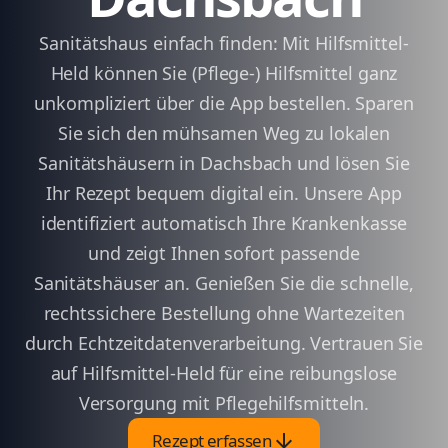
Sanitätshaus einfach finden: Mit Hilfsmittel-
Held können Sie (Pflege-) Hilfsmittel ganz
unkompliziert über die App bestellen. Sparen
Sie sich den mühsamen Weg zu lokalen
Sanitätshäusern in Dachsbach und lösen Sie
Ihr Rezept bequem digital ein. Unsere App
identifiziert automatisch Ihre Krankenkasse
und zeigt Ihnen sofort passende
Sanitätshäuser an. Genießen Sie die schnelle,
rechtssichere Bestellung ohne Wartezeiten
durch Echtzeitdatenverarbeitung. Vertrauen Sie
auf Hilfsmittel-Held für eine reibungslose
Versorgung mit Pflegehilfsmitteln.
arrow_downward
Rezept erfassen