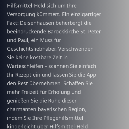
Hilfsmittel-Held sich um Ihre
Versorgung kümmert. Ein einzigartiger
Fakt: Deisenhausen beherbergt die
beeindruckende Barockkirche St. Peter
und Paul, ein Muss für
Geschichtsliebhaber. Verschwenden
Sie keine kostbare Zeit in
Warteschleifen – scannen Sie einfach
Ihr Rezept ein und lassen Sie die App
den Rest übernehmen. Schaffen Sie
mehr Freizeit für Erholung und
genießen Sie die Ruhe dieser
charmanten bayerischen Region,
indem Sie Ihre Pflegehilfsmittel
kinderleicht über Hilfsmittel-Held