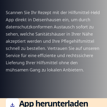
Scannen Sie Ihr Rezept mit der Hilfsmittel-Held
App direkt in Deisenhausen ein, um durch
datenschutzkonformen Austausch sofort zu
sehen, welche Sanitätshäuser in Ihrer Nähe
akzeptiert werden und Ihre Pflegehilfsmittel
schnell zu bestellen. Vertrauen Sie auf unseren
Service für eine effiziente und rechtssichere
Lieferung Ihrer Hilfsmittel ohne den
mühsamen Gang zu lokalen Anbietern.
App herunterladen
download