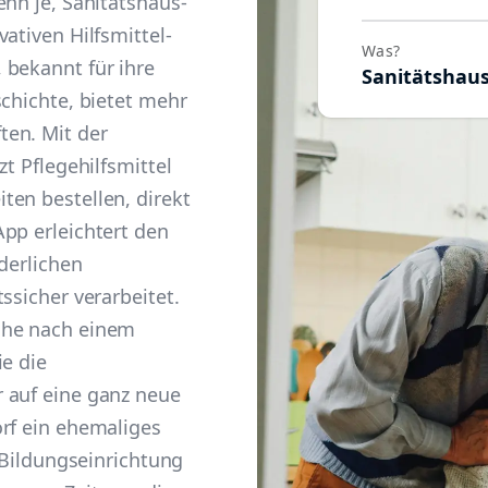
enn je, Sanitätshaus-
ativen Hilfsmittel-
Was?
 bekannt für ihre
Sanitätshau
schichte, bietet mehr
en. Mit der
zt Pflegehilfsmittel
ten bestellen, direkt
pp erleichtert den
rderlichen
ssicher verarbeitet.
che nach einem
ie die
 auf eine ganz neue
rf ein ehemaliges
s Bildungseinrichtung