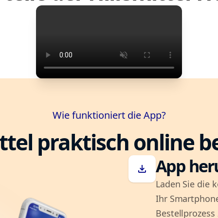
Wie funktioniert die App?
ttel praktisch online b
App her
download
Laden Sie die k
Ihr Smartphone
Bestellprozess