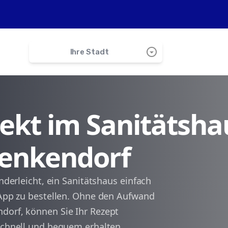
arrow_drop_down_circle
Ihre Stadt
search
irekt im Sanitätsha
Esslingen
Denkendorf
Neuhausen
Köngen
inderleicht, ein Sanitätshaus einfach
e App zu bestellen. Ohne den Aufwand
Ostfildern
dorf, können Sie Ihr Rezept
 schnell und bequem erhalten.
Wolfschlugen