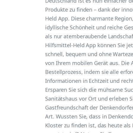
Deutschland ist es nun einfacher d
Produkte zu finden – dank der innov
Held App. Diese charmante Region,
idyllische Schönheit und reiche Ge
als nur atemberaubende Landschaft
Hilfsmittel-Held App können Sie jet
schnell, bequem und ohne Wartezei
von Ihrem mobilen Gerät aus. Die A
Bestellprozess, indem sie alle erfo
Informationen in Echtzeit und recht
Ersparen Sie sich die mühsame Su
Sanitätshaus vor Ort und erleben S
Gastfreundschaft der Denkendorfer
Art. Wussten Sie, dass in Denkendo
Kloster zu finden ist, das heute al