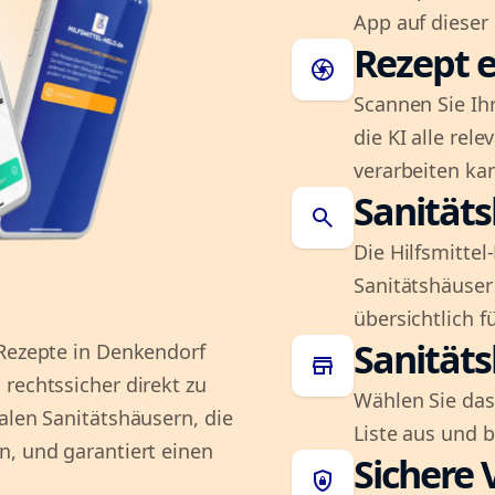
App auf dieser 
Rezept e
camera
Scannen Sie Ih
die KI alle rel
verarbeiten ka
Sanität
search
Die Hilfsmitte
Sanitätshäuser 
übersichtlich fü
Sanität
 Rezepte in Denkendorf
store
rechtssicher direkt zu
Wählen Sie das
alen Sanitätshäusern, die
Liste aus und 
n, und garantiert einen
Sichere 
shield_lock