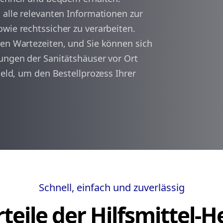
 alle relevanten Informationen zur
wie rechtssicher zu verarbeiten.
arrow_back
arrow_forward
1
len Wartezeiten, und Sie können sich
tungen der Sanitätshäuser vor Ort
Held, um den Bestellprozess Ihrer
Schnell, einfach und zuverlässig
teile der Hilfsmittel-