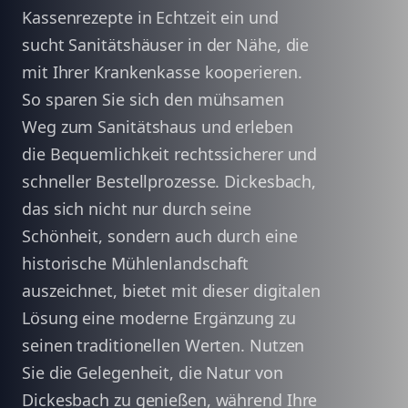
Kassenrezepte in Echtzeit ein und
sucht Sanitätshäuser in der Nähe, die
mit Ihrer Krankenkasse kooperieren.
So sparen Sie sich den mühsamen
Weg zum Sanitätshaus und erleben
die Bequemlichkeit rechtssicherer und
schneller Bestellprozesse. Dickesbach,
das sich nicht nur durch seine
Schönheit, sondern auch durch eine
historische Mühlenlandschaft
auszeichnet, bietet mit dieser digitalen
Lösung eine moderne Ergänzung zu
seinen traditionellen Werten. Nutzen
Sie die Gelegenheit, die Natur von
Dickesbach zu genießen, während Ihre