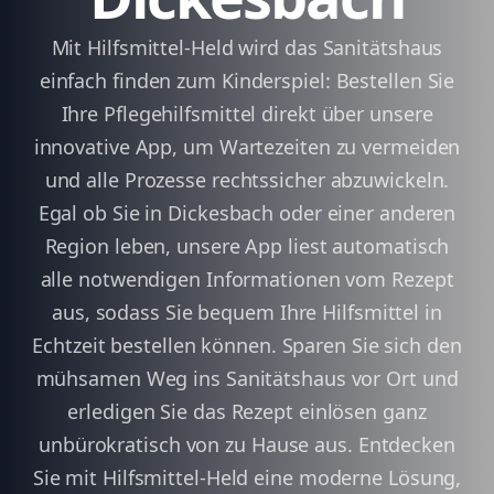
Mit Hilfsmittel-Held wird das Sanitätshaus
einfach finden zum Kinderspiel: Bestellen Sie
Ihre Pflegehilfsmittel direkt über unsere
innovative App, um Wartezeiten zu vermeiden
und alle Prozesse rechtssicher abzuwickeln.
Egal ob Sie in Dickesbach oder einer anderen
Region leben, unsere App liest automatisch
alle notwendigen Informationen vom Rezept
aus, sodass Sie bequem Ihre Hilfsmittel in
Echtzeit bestellen können. Sparen Sie sich den
mühsamen Weg ins Sanitätshaus vor Ort und
erledigen Sie das Rezept einlösen ganz
unbürokratisch von zu Hause aus. Entdecken
Sie mit Hilfsmittel-Held eine moderne Lösung,