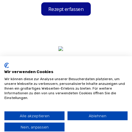
Liste auswählen und Ihre Bestellung direkt
korrekt verarbeitet und in Echtzeit an das
Rezept erfassen
über die App aufgeben.
ausgewählte Sanitätshaus übertragen.
Wir verwenden Cookies
Wir können diese zur Analyse unserer Besucherdaten platzieren, um
unsere Webseite zu verbessern, personalisierte Inhalte anzuzeigen und
Ihnen ein großartiges Webseiten-Erlebnis zu bieten. Für weitere
Informationen zu den von uns verwendeten Cookies öffnen Sie die
Impressum
Einstellungen.
Datenschutz
AGB
Sitemap
Alle akzeptieren
Ablehnen
©
2026
Sanifinder
Nein, anpassen