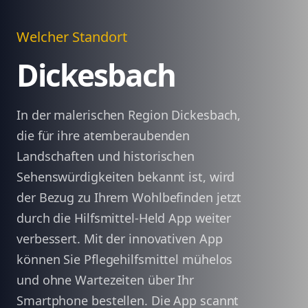
Welcher Standort
Dickesbach
In der malerischen Region Dickesbach,
die für ihre atemberaubenden
Landschaften und historischen
Sehenswürdigkeiten bekannt ist, wird
der Bezug zu Ihrem Wohlbefinden jetzt
durch die Hilfsmittel-Held App weiter
verbessert. Mit der innovativen App
können Sie Pflegehilfsmittel mühelos
und ohne Wartezeiten über Ihr
Smartphone bestellen. Die App scannt