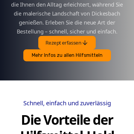
die Ihnen den Alltag erleichtert, während Sie
die malerische Landschaft von Dickesbach
genießen. Erleben Sie die neue Art der
Bestellung – schnell, sicher und einfach.
arrow_downward
Rezept erfassen
Mehr Infos zu allen Hilfsmitteln
Schnell, einfach und zuverlässig
Die Vorteile der