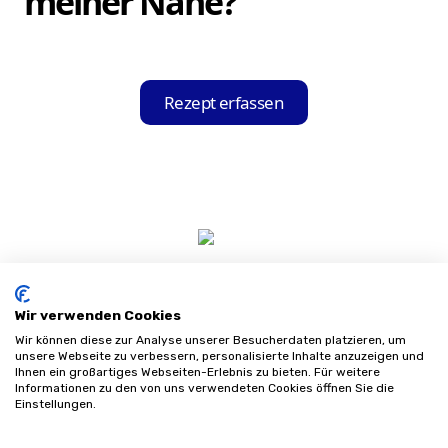
meiner Nähe?
Die App durchsucht unserer Datenbank
anhand der ausgelesenen Informationen
Rezept erfassen
nach Sanitätshäusern in der Nähe, die mit
Ihrer Krankenkasse kooperieren, und zeigt
Ihnen diese in einer übersichtlichen Liste
an.
Wir verwenden Cookies
Wir können diese zur Analyse unserer Besucherdaten platzieren, um
unsere Webseite zu verbessern, personalisierte Inhalte anzuzeigen und
Ihnen ein großartiges Webseiten-Erlebnis zu bieten. Für weitere
Informationen zu den von uns verwendeten Cookies öffnen Sie die
Impressum
Einstellungen.
Datenschutz
AGB