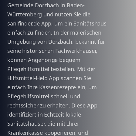
Gemeinde Dörzbach in Baden-
Württemberg und nutzen Sie die
sanifinder.de App, um ein Sanitätshaus
einfach zu finden. In der malerischen
Umgebung von Dörzbach, bekannt für
seine historischen Fachwerkhäuser,
können Angehörige bequem
Pflegehilfsmittel bestellen. Mit der
Hilfsmittel-Held App scannen Sie
einfach Ihre Kassenrezepte ein, um
Pflegehilfsmittel schnell und
rechtssicher zu erhalten. Diese App
identifiziert in Echtzeit lokale
Sanitätshäuser, die mit Ihrer
Krankenkasse kooperieren, und