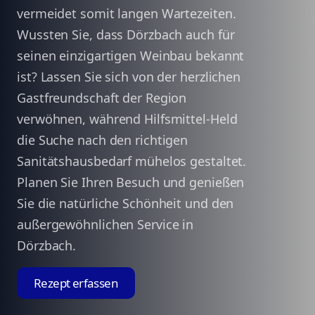
vermeidet somit langen Wartezeiten.
Wussten Sie, dass Dörzbach auch für
seinen einzigartigen Weinbau bekannt
ist? Lassen Sie sich von der herzlichen
Gastfreundschaft der Region
verwöhnen, während Hilfsmittel-Held
die Suche nach den richtigen
Sanitätshausbedarf mühelos gestaltet.
Planen Sie Ihren Besuch und genießen
Sie die natürliche Schönheit und den
außergewöhnlichen Service in
Dörzbach.
Rezept erfassen