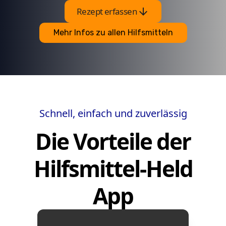
arrow_downward
Rezept erfassen
Mehr Infos zu allen Hilfsmitteln
Schnell, einfach und zuverlässig
Die Vorteile der
Hilfsmittel-Held
App