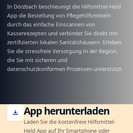
In Dörzbach beschleunigt die Hilfsmittel-Held
App die Bestellung von Pflegehilfsmitteln
durch das einfache Einscannen von
Kassenrezepten und verbindet Sie direkt mit
zertifizierten lokalen Sanitätshäusern. Erleben
Sie die stressfreie Versorgung in der Region,
die Sie mit sicheren und
datenschutzkonformen Prozessen unterstützt.
App herunterladen
download
Laden Sie die kostenfreie Hilfsmittel-
Held App auf Ihr Smartphone oder