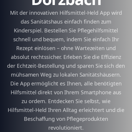
Mit der innovativen Hilfsmittel-Held App wird
das Sanitätshaus einfach finden zum
Kinderspiel. Bestellen Sie Pflegehilfsmittel
schnell und bequem, indem Sie einfach Ihr
Rezept einlösen – ohne Wartezeiten und
absolut rechtssicher. Erleben Sie die Effizienz
der Echtzeit-Bestellung und sparen Sie sich den
mühsamen Weg zu lokalen Sanitätshäusern.
Die App ermöglicht es Ihnen, alle benötigten
Hilfsmittel direkt von Ihrem Smartphone aus
zu ordern. Entdecken Sie selbst, wie
Hilfsmittel-Held Ihren Alltag erleichtert und die
Beschaffung von Pflegeprodukten
revolutioniert.