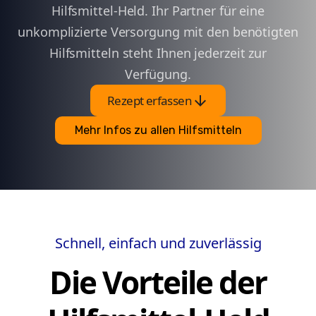
Hilfsmittel-Held. Ihr Partner für eine
unkomplizierte Versorgung mit den benötigten
Hilfsmitteln steht Ihnen jederzeit zur
Verfügung.
arrow_downward
Rezept erfassen
Mehr Infos zu allen Hilfsmitteln
Schnell, einfach und zuverlässig
Die Vorteile der