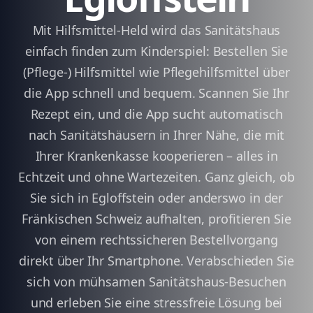
Mit Hilfsmittel-Held wird das Sanitätshaus
einfach finden zum Kinderspiel: Bestellen Sie
(Pflege-) Hilfsmittel wie Pflegehilfsmittel über
die App schnell und bequem. Scannen Sie Ihr
Rezept ein, und die App sucht automatisch
nach Sanitätshäusern in Ihrer Nähe, die mit
Ihrer Krankenkasse kooperieren – alles in
Echtzeit und ohne Wartezeiten. Ganz gleich, ob
Sie sich in Egloffstein oder anderswo in der
Fränkischen Schweiz aufhalten, profitieren Sie
von einem rechtssicheren Bestellvorgang
direkt über Ihr Smartphone. Verabschieden Sie
sich von mühsamen Sanitätshaus-Besuchen
und erleben Sie eine stressfreie Lösung bei