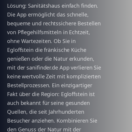
Lösung: Sanitätshaus einfach finden.
Die App ermöglicht das schnelle,
bequeme und rechtssichere Bestellen
von Pflegehilfsmitteln in Echtzeit,
ohne Wartezeiten. Ob Sie in
Egloffstein die fränkische Küche
genießen oder die Natur erkunden,
mit der sanifinder.de App verlieren Sie
keine wertvolle Zeit mit komplizierten
Bestellprozessen. Ein einzigartiger
Fakt über die Region: Egloffstein ist
auch bekannt für seine gesunden
Quellen, die seit Jahrhunderten
Besucher anziehen. Kombinieren Sie
den Genuss der Natur mit der