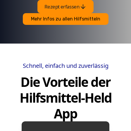
arrow_downward
Rezept erfassen
Mehr Infos zu allen Hilfsmitteln
Schnell, einfach und zuverlässig
Die Vorteile der
Hilfsmittel-Held
App