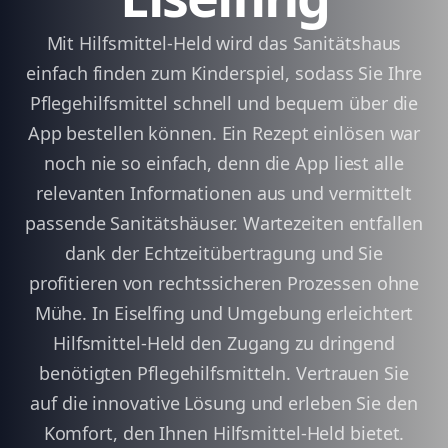
Mit Hilfsmittel-Held wird das Sanitätshaus
einfach finden zum Kinderspiel, sodass Sie Ihre
Pflegehilfsmittel schnell und bequem über die
App bestellen können. Ein Rezept einlösen war
noch nie so einfach, denn die App liest alle
relevanten Informationen aus und vermittelt
passende Sanitätshäuser. Wartezeiten entfallen
dank der Echtzeitübertragung und Sie
profitieren von rechtssicheren Prozessen ohne
Mühe. In Eiselfing und Umgebung erleichtert
Hilfsmittel-Held den Zugang zu dringend
benötigten Pflegehilfsmitteln. Vertrauen Sie
auf die innovative Lösung und erleben Sie den
Komfort, den Ihnen Hilfsmittel-Held bietet.