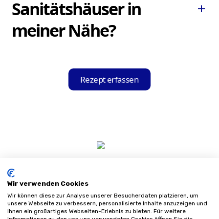
alle weiteren relevanten Informationen für
Sanitätshäuser in
add
die Bestellung aus Ihrem Rezept aus.
meiner Nähe?
Die App durchsucht unserer Datenbank
anhand der ausgelesenen Informationen
Rezept erfassen
nach Sanitätshäusern in der Nähe, die mit
Ihrer Krankenkasse kooperieren, und zeigt
Ihnen diese in einer übersichtlichen Liste
an.
Wir verwenden Cookies
Wir können diese zur Analyse unserer Besucherdaten platzieren, um
unsere Webseite zu verbessern, personalisierte Inhalte anzuzeigen und
Ihnen ein großartiges Webseiten-Erlebnis zu bieten. Für weitere