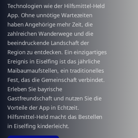
Technologien wie der Hilfsmittel-Held
App. Ohne unnötige Wartezeiten
haben Angehörige mehr Zeit, die
zahlreichen Wanderwege und die
beeindruckende Landschaft der
Region zu entdecken. Ein einzigartiges
Ereignis in Eiselfing ist das jährliche
Maibaumaufstellen, ein traditionelles
Fest, das die Gemeinschaft verbindet.
Erleben Sie bayrische
Gastfreundschaft und nutzen Sie die
Vorteile der App in Echtzeit.
Hilfsmittel-Held macht das Bestellen
in Eiselfing kinderleicht.