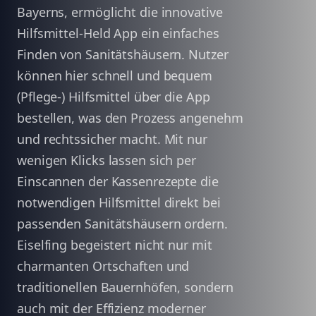
Bayerns, ermöglicht die innovative
Hilfsmittel-Held App ein einfaches
Finden von Sanitätshäusern. Nutzer
können hier schnell und bequem
(Pflege-) Hilfsmittel über die App
bestellen, was den Prozess angenehm
und rechtssicher macht. Mit nur
wenigen Klicks lassen sich per
Einscannen der Kassenrezepte die
notwendigen Hilfsmittel direkt bei
passenden Sanitätshäusern ordern.
Eiselfing begeistert nicht nur mit
charmanten Ortschaften und
traditionellen Bauernhöfen, sondern
auch mit der Effizienz moderner