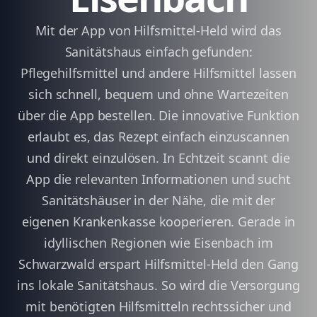
Mit der App von Hilfsmittel-Held wird das
Sanitätshaus einfach gefunden:
Pflegehilfsmittel und andere Hilfsmittel lassen
sich schnell, bequem und ohne Wartezeiten
über die App bestellen. Die innovative Funktion
erlaubt es, das Rezept einfach einzuscannen
und direkt einzulösen. In Echtzeit scannt die
App die relevanten Informationen und sucht
Sanitätshäuser in der Nähe, die mit der
eigenen Krankenkasse kooperieren. Gerade in
idyllischen Regionen wie Eisenbach im
Schwarzwald erspart Hilfsmittel-Held den Gang
ins lokale Sanitätshaus. So wird die Versorgung
mit benötigten Hilfsmitteln rechtssicher und