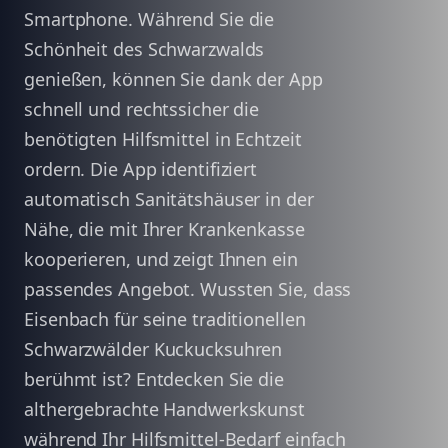
Smartphone. Während Sie die
Schönheit des Schwarzwalds
genießen, können Sie dank der App
schnell und rechtssicher die
benötigten Hilfsmittel in Echtzeit
ordern. Die App identifiziert
automatisch Sanitätshäuser in der
Nähe, die mit Ihrer Krankenkasse
kooperieren, und zeigt Ihnen ein
passendes Angebot. Wussten Sie, dass
Eisenbach für seine traditionellen
Schwarzwälder Kuckucksuhren
berühmt ist? Entdecken Sie die
althergebrachte Handwerkskunst
während Ihr Hilfsmittel-Bedarf einfach