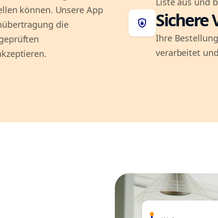
Liste aus und 
tellen können. Unsere App
Sichere 
shield_lock
nübertragung die
Ihre Bestellung
 geprüften
verarbeitet und
akzeptieren.