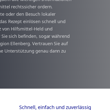
ittel rechtssicher ordern.
ate oder den Besuch lokaler
arrow_back
arrow_forward
1
das Rezept einlösen schnell und
z von Hilfsmittel-Held und
r Sie sich befinden, sogar während
gion Ellenberg. Vertrauen Sie auf
che Unterstützung genau dann zu
Schnell, einfach und zuverlässig