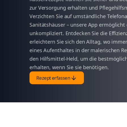
zur Versorgung erhalten und Pflegehilfsm
Verzichten Sie auf umständliche Telefon
Sanitätshäuser – unsere App ermöglicht 
unkompliziert. Entdecken Sie die Effizien
erleichtern Sie sich den Alltag, wo imme
eines Aufenthaltes in der malerischen Re
den Hilfsmittel-Held, um die bestmögli
erhalten, wenn Sie sie benötigen.
arrow_downward
Rezept erfassen