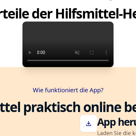
teile der Hilfsmittel-
Wie funktioniert die App?
ttel praktisch online b
App her
download
Laden Sie die k