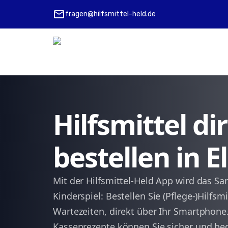
mail
fragen@hilfsmittel-held.de
Hilfsmittel d
bestellen in E
Mit der Hilfsmittel-Held App wird das Sa
Kinderspiel: Bestellen Sie (Pflege-)Hilfsm
Wartezeiten, direkt über Ihr Smartphone
Kassenrezepte können Sie sicher und be