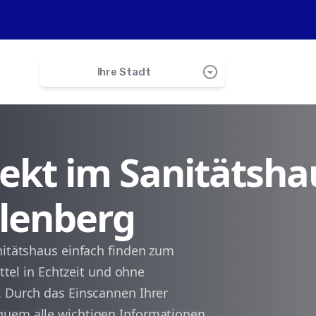
arrow_drop_down_circle
Ihre Stadt
search
irekt im Sanitätsha
Gollenberg
llenberg
Birkenfeld
Rinzenberg
nitätshaus einfach finden zum
ittel in Echtzeit und ohne
Buhlenberg
. Durch das Einscannen Ihrer
quem alle wichtigen Informationen
Oberhambach