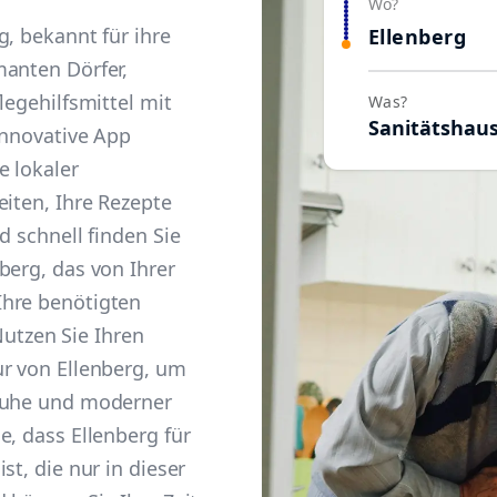
Wo?
g, bekannt für ihre
Ellenberg
manten Dörfer,
legehilfsmittel mit
Was?
Sanitätshau
innovative App
e lokaler
eiten, Ihre Rezepte
d schnell finden Sie
berg, das von Ihrer
Ihre benötigten
 Nutzen Sie Ihren
ur von Ellenberg, um
 Ruhe und moderner
e, dass Ellenberg für
st, die nur in dieser