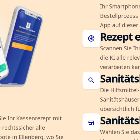
Ihr Smartphone
Bestellprozess
App auf dieser 
Rezept e
camera
Scannen Sie Ih
die KI alle rel
verarbeiten ka
Sanität
search
Die Hilfsmitte
Sanitätshäuser 
übersichtlich fü
Sanität
ie Ihr Kassenrezept mit
store
 rechtssicher alle
Wählen Sie das
te in Ellenberg, wo Sie