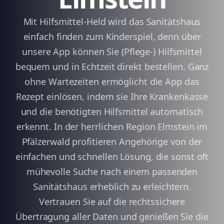
Mit Hilfsmittel-Held wird das Sanitätshaus
einfach finden zum Kinderspiel, denn über
unsere App können Sie (Pflege-) Hilfsmittel
bequem und in Echtzeit direkt bestellen. Ganz
ohne Wartezeiten ermöglicht die App das
Rezept einlösen, indem sie Ihre Krankenkasse
und die benötigten Hilfsmittel automatisch
erkennt. In der herrlichen Region Elmstein im
Pfälzerwald profitieren Angehörige von der
einfachen und schnellen Lösung, die sonst oft
mühevolle Suche nach einem passenden
Sanitätshaus erheblich zu erleichtern.
Vertrauen Sie auf die rechtssichere
Übertragung aller Daten und genießen Sie die