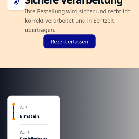
shield_lock
Ihre Bestellung wird sicher und rechtlich
korrekt verarbeitet und in Echtzeit
übertragen.
Rezept erfassen
Wo?
Elmstein
Was?
Sanitätshaus