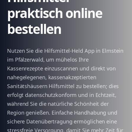
praktisch online
bestellen
Nutzen Sie die Hilfsmittel-Held App in Elmstein
im Pfälzerwald, um mühelos Ihre
Kassenrezepte einzuscannen und direkt von
nahegelegenen, kassenakzeptierten
Sanitätshäusern Hilfsmittel zu bestellen; dies
erfolgt datenschutzkonform und in Echtzeit,
während Sie die natürliche Schönheit der
Region genießen. Einfache Handhabung und
sichere Datenübertragung ermöglichen eine
stressfreie Versorgung, damit Sie mehr Zeit für