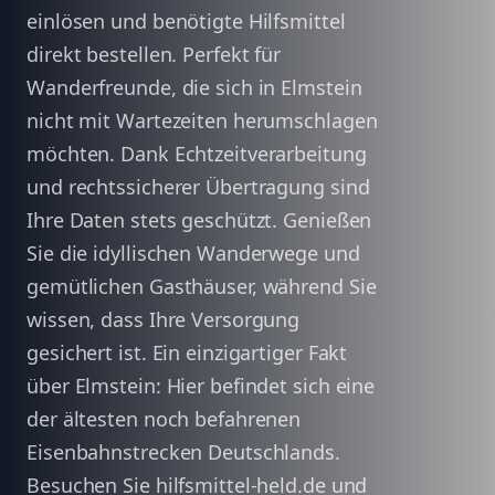
einlösen und benötigte Hilfsmittel
direkt bestellen. Perfekt für
Wanderfreunde, die sich in Elmstein
nicht mit Wartezeiten herumschlagen
möchten. Dank Echtzeitverarbeitung
und rechtssicherer Übertragung sind
Ihre Daten stets geschützt. Genießen
Sie die idyllischen Wanderwege und
gemütlichen Gasthäuser, während Sie
wissen, dass Ihre Versorgung
gesichert ist. Ein einzigartiger Fakt
über Elmstein: Hier befindet sich eine
der ältesten noch befahrenen
Eisenbahnstrecken Deutschlands.
Besuchen Sie hilfsmittel-held.de und