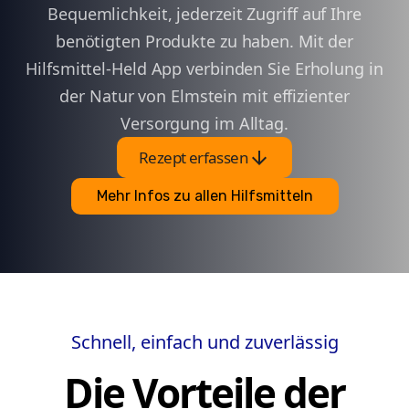
Bequemlichkeit, jederzeit Zugriff auf Ihre
benötigten Produkte zu haben. Mit der
Hilfsmittel-Held App verbinden Sie Erholung in
der Natur von Elmstein mit effizienter
Versorgung im Alltag.
arrow_downward
Rezept erfassen
Mehr Infos zu allen Hilfsmitteln
Schnell, einfach und zuverlässig
Die Vorteile der