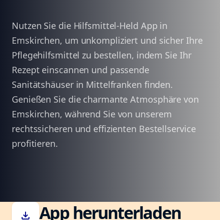
Nutzen Sie die Hilfsmittel-Held App in
Emskirchen, um unkompliziert und sicher Ihre
Pflegehilfsmittel zu bestellen, indem Sie Ihr
Rezept einscannen und passende
Sanitätshäuser in Mittelfranken finden.
Genießen Sie die charmante Atmosphäre von
Emskirchen, während Sie von unserem
rechtssicheren und effizienten Bestellservice
profitieren.
App herunterladen
download