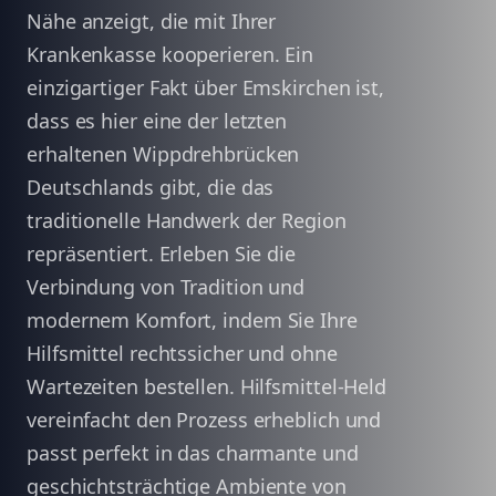
Nähe anzeigt, die mit Ihrer
Krankenkasse kooperieren. Ein
einzigartiger Fakt über Emskirchen ist,
dass es hier eine der letzten
erhaltenen Wippdrehbrücken
Deutschlands gibt, die das
traditionelle Handwerk der Region
repräsentiert. Erleben Sie die
Verbindung von Tradition und
modernem Komfort, indem Sie Ihre
Hilfsmittel rechtssicher und ohne
Wartezeiten bestellen. Hilfsmittel-Held
vereinfacht den Prozess erheblich und
passt perfekt in das charmante und
geschichtsträchtige Ambiente von