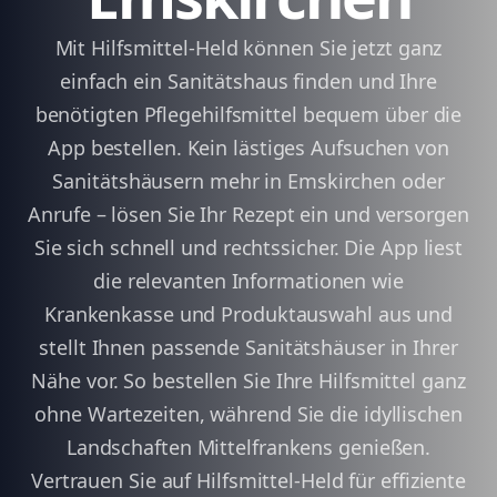
Mit Hilfsmittel-Held können Sie jetzt ganz
einfach ein Sanitätshaus finden und Ihre
benötigten Pflegehilfsmittel bequem über die
App bestellen. Kein lästiges Aufsuchen von
Sanitätshäusern mehr in Emskirchen oder
Anrufe – lösen Sie Ihr Rezept ein und versorgen
Sie sich schnell und rechtssicher. Die App liest
die relevanten Informationen wie
Krankenkasse und Produktauswahl aus und
stellt Ihnen passende Sanitätshäuser in Ihrer
Nähe vor. So bestellen Sie Ihre Hilfsmittel ganz
ohne Wartezeiten, während Sie die idyllischen
Landschaften Mittelfrankens genießen.
Vertrauen Sie auf Hilfsmittel-Held für effiziente