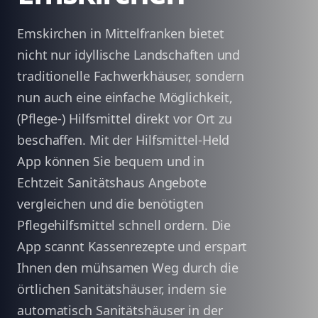
Emskirchen in Mittelfranken bietet
nicht nur idyllische Landschaften und
traditionelle Fachwerkhäuser, sondern
nun auch eine einfache Möglichkeit,
(Pflege-) Hilfsmittel direkt vor Ort zu
beschaffen. Mit der Hilfsmittel-Held
App können Sie bequem und in
Echtzeit Sanitätshaus Angebote
vergleichen und die benötigten
Pflegehilfsmittel schnell ordern. Die
App scannt Kassenrezepte und erspart
Ihnen den mühsamen Weg durch die
örtlichen Sanitätshäuser, indem sie
automatisch Sanitätshäuser in der