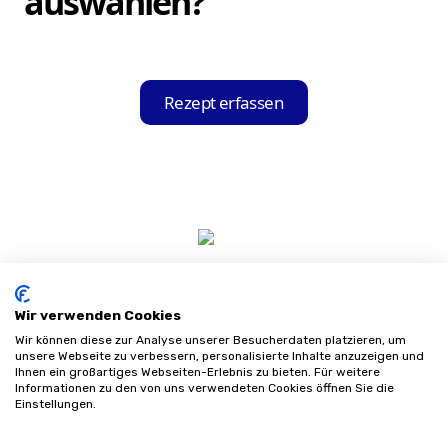
auswählen?
relevanten Informationen aus.
Nach dem Einscannen Ihres Rezepts zeigt
Ihnen die Hilfsmittel-Held App eine Liste
Rezept erfassen
mit Sanitätshäusern an, die mit Ihrer
Krankenkasse kooperieren. Sie können das
für Sie passende Sanitätshaus aus dieser
Liste auswählen und Ihre Bestellung direkt
über die App aufgeben.
Wir verwenden Cookies
Wir können diese zur Analyse unserer Besucherdaten platzieren, um
unsere Webseite zu verbessern, personalisierte Inhalte anzuzeigen und
Ihnen ein großartiges Webseiten-Erlebnis zu bieten. Für weitere
Informationen zu den von uns verwendeten Cookies öffnen Sie die
Impressum
Einstellungen.
Datenschutz
AGB