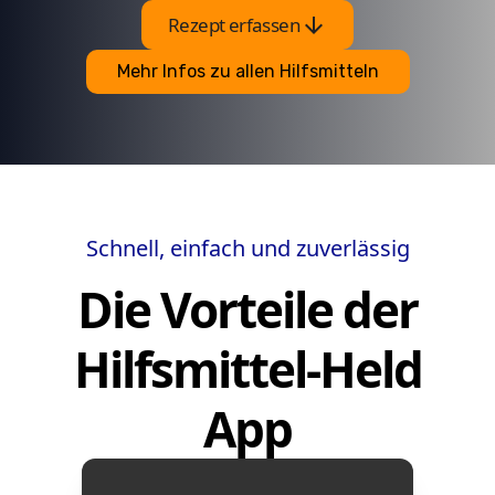
arrow_downward
Rezept erfassen
Mehr Infos zu allen Hilfsmitteln
Schnell, einfach und zuverlässig
Die Vorteile der
Hilfsmittel-Held
App