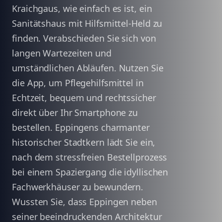
Kraichgaus, wie einfach es ist, ein
Sanitätshaus mit Hilfsmittel-Held zu
finden. Verabschieden Sie sich von
langen Wartezeiten und
umständlichen Abläufen. Nutzen Sie
die App, um Pflegehilfsmittel in
Echtzeit, bequem und rechtssicher
direkt über Ihr Smartphone zu
bestellen. Eppingens charmanter
historischer Stadtkern lädt Sie ein,
nach dem stressfreien Bestellprozess
bei einem Spaziergang die idyllischen
Fachwerkhäuser zu bewundern.
Wussten Sie, dass Eppingen neben
seiner beeindruckenden Architektur