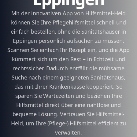
Mit der innovativen App von Hilfsmittel-Held
können Sie Ihre Pflegehilfsmittel schnell und
einfach bestellen, ohne die Sanitätshäuser in
Eppingen persönlich aufsuchen zu müssen.
Scannen Sie einfach Ihr Rezept ein, und die App
kümmert sich um den Rest – in Echtzeit und
rechtssicher. Dadurch entfällt die mühsame
Suche nach einem geeigneten Sanitätshaus,
das mit Ihrer Krankenkasse kooperiert. So
sparen Sie Wartezeiten und beziehen Ihre
Hilfsmittel direkt über eine nahtlose und
bequeme Lösung. Vertrauen Sie Hilfsmittel-
Held, um Ihre (Pflege-) Hilfsmittel effizient zu
verwalten.