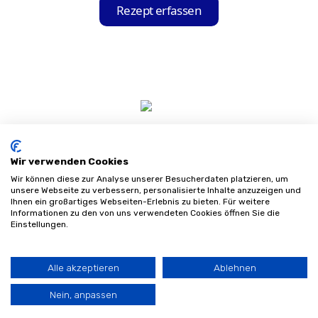
Ihre Krankenkasse, die Produktgruppe und
Rezept erfassen
alle weiteren relevanten Informationen für
die Bestellung aus Ihrem Rezept aus.
Wir verwenden Cookies
Wir können diese zur Analyse unserer Besucherdaten platzieren, um
unsere Webseite zu verbessern, personalisierte Inhalte anzuzeigen und
Ihnen ein großartiges Webseiten-Erlebnis zu bieten. Für weitere
Informationen zu den von uns verwendeten Cookies öffnen Sie die
Impressum
Einstellungen.
Datenschutz
AGB
Sitemap
Alle akzeptieren
Ablehnen
©
2026
Sanifinder
Nein, anpassen