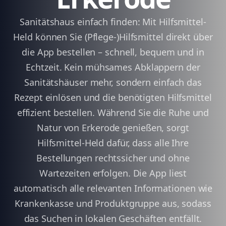
Sanitätshaus einfach finden: Mit Hilfsmittel-
Held können Sie (Pflege-)Hilfsmittel direkt über
die App bestellen – schnell, bequem und in
Echtzeit. Kein mühsames Abklappern der
Sanitätshäuser mehr, sondern einfach das
Rezept einlösen und die benötigten Hilfsmittel
effizient bestellen. Während Sie die Ruhe und
Natur von Erkerode genießen, sorgt
Hilfsmittel-Held dafür, dass alle Ihre
Bestellungen rechtssicher und ohne
Wartezeiten erfolgen. Die App liest
automatisch alle relevanten Informationen wie
Krankenkasse und Produktgruppe aus, sodass
das Suchen in lokalen Geschäften entfällt.