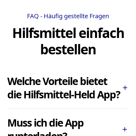
FAQ - Häufig gestellte Fragen
Hilfsmittel einfach
bestellen
Welche Vorteile bietet
add
die Hilfsmittel-Held App?
Die Hilfsmittel-Held App ermöglicht es
Muss ich die App
Ihnen, dringend benötigte Pflegehilfsmittel
add
und Hilfsmittel schnell und bequem zu