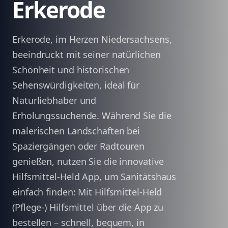
Erkerode
Erkerode, im Herzen Niedersachsens,
beeindruckt mit seiner natürlichen
Schönheit und historischen
Sehenswürdigkeiten, ideal für
Naturliebhaber und
Erholungssuchende. Während Sie die
malerischen Landschaften bei
Spaziergängen oder Radtouren
genießen, nutzen Sie die innovative
Hilfsmittel-Held App, um Sanitätshaus
einfach finden: Mit Hilfsmittel-Held
(Pflege-) Hilfsmittel über die App zu
bestellen – schnell, bequem, in