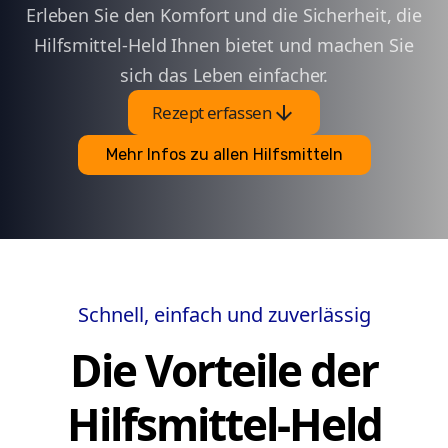
Erleben Sie den Komfort und die Sicherheit, die
Hilfsmittel-Held Ihnen bietet und machen Sie
sich das Leben einfacher.
arrow_downward
Rezept erfassen
Mehr Infos zu allen Hilfsmitteln
Schnell, einfach und zuverlässig
Die Vorteile der
Hilfsmittel-Held