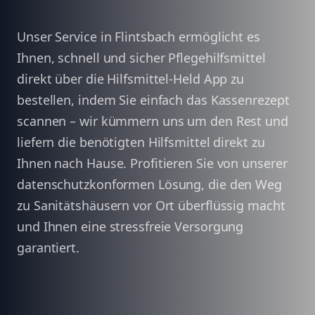
Unser Service in Flintsbach ermöglicht es
Ihnen, schnell und sicher Pflegehilfsmittel
direkt über die Hilfsmittel-Held App zu
bestellen, indem Sie einfach das Kassenrezept
scannen – wir kümmern uns um den Rest und
liefern die benötigten Hilfsmittel direkt zu
Ihnen nach Hause. Profitieren Sie von unserer
datenschutzkonformen Lösung, die den Weg
zu Sanitätshäusern vor Ort überflüssig macht
und Ihnen eine stressfreie Versorgung
garantiert.