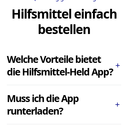
Hilfsmittel einfach
bestellen
Welche Vorteile bietet
add
die Hilfsmittel-Held App?
Die Hilfsmittel-Held App ermöglicht es
Muss ich die App
Ihnen, dringend benötigte Pflegehilfsmittel
add
und Hilfsmittel schnell und bequem zu
runterladen?
bestellen, ohne lokale Sanitätshäuser
aufsuchen oder kontaktieren zu müssen.