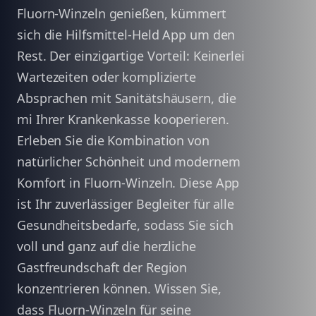
Fluorn-Winzeln genießen, kümmert
sich die Hilfsmittel-Held App um den
Rest. Der einzigartige Vorteil: Keinerlei
Wartezeiten oder komplizierte
Absprachen mit Sanitätshäusern, die
mi Ihrer Krankenkasse kooperieren.
Erleben Sie die Kombination von
natürlicher Schönheit und modernem
Komfort in Fluorn-Winzeln. Diese App
ist Ihr zuverlässiger Begleiter für alle
Gesundheitsbedarfe, sodass Sie sich
voll und ganz auf die herzliche
Gastfreundschaft der Region
konzentrieren können. Wissen Sie,
dass Fluorn-Winzeln für seine