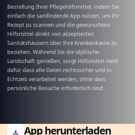
Bestellung Ihrer Pflegehilfsmittel, indem Sie
einfach die sanifinder.de App nutzen, um Ihr
Rezept zu scannen und die gewünschten
Hilfsmittel direkt von akzeptierten
Sanitätshäusern über Ihre Krankenkasse zu
beziehen. Während Sie die idyllische
Landschaft genießen, sorgt Hilfsmittel-Held
dafür, dass alle Daten rechtssicher und in
Echtzeit verarbeitet werden, ohne dass
persönliche Besuche erforderlich sind.
App herunterladen
download