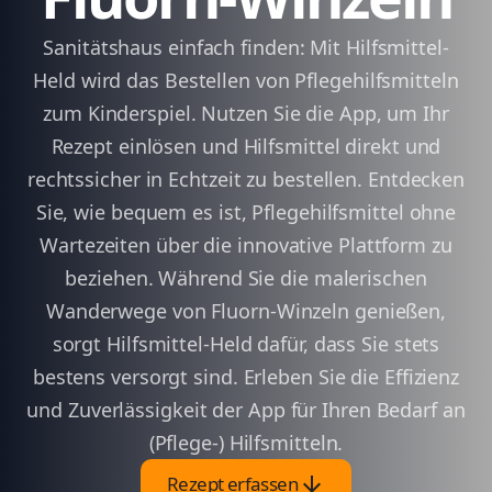
Sanitätshaus einfach finden: Mit Hilfsmittel-
Held wird das Bestellen von Pflegehilfsmitteln
zum Kinderspiel. Nutzen Sie die App, um Ihr
Rezept einlösen und Hilfsmittel direkt und
rechtssicher in Echtzeit zu bestellen. Entdecken
Sie, wie bequem es ist, Pflegehilfsmittel ohne
Wartezeiten über die innovative Plattform zu
beziehen. Während Sie die malerischen
Wanderwege von Fluorn-Winzeln genießen,
sorgt Hilfsmittel-Held dafür, dass Sie stets
bestens versorgt sind. Erleben Sie die Effizienz
und Zuverlässigkeit der App für Ihren Bedarf an
(Pflege-) Hilfsmitteln.
arrow_downward
Rezept erfassen