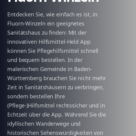
Entdecken Sie, wie einfach es ist, in
Fluorn-Winzeln ein geeignetes
Sanitätshaus zu finden: Mit der
innovativen Hilfsmittel-Held App
können Sie Pflegehilfsmittel schnell
und bequem bestellen. In der
malerischen Gemeinde in Baden-
Württemberg brauchen Sie nicht mehr
Zeit in Sanitätshäusern zu verbringen,
sondern bestellen Ihre
(Pflege-)Hilfsmittel rechtssicher und in
Echtzeit über die App. Während Sie die
idyllischen Wanderwege und
historischen Sehenswürdigkeiten von