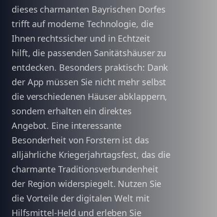
dieses charmanten Bayrischen Dorfes
trifft auf moderne Technologie, die
Ihnen rechtssicher und in Echtzeit
hilft, die passenden Sanitätshäuser zu
entdecken. Besonders praktisch: Dank
der App müssen Sie nicht mehr selbst
die verschiedenen Häuser abklappern,
sondern erhalten ein direktes
Angebot. Eine interessante
Besonderheit von Forstern ist das
alljährliche Kriegerjahrtagsfest, das die
charmante Traditionsverbundenheit
der Region widerspiegelt. Nutzen Sie
die Vorteile der digitalen Welt mit
Hilfsmittel-Held und erleben Sie