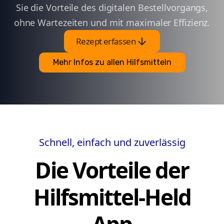
Sie die Vorteile des digitalen Bestellvorgangs,
ohne Wartezeiten und mit maximaler Effizienz.
arrow_downward
Rezept erfassen
Mehr Infos zu allen Hilfsmitteln
Schnell, einfach und zuverlässig
Die Vorteile der
Hilfsmittel-Held