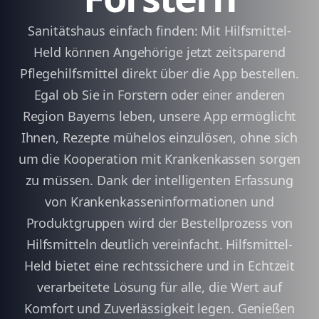
Sanitätshaus einfach finden: Mit Hilfsmittel-
Held können Angehörige jetzt zeitsparend
Pflegehilfsmittel direkt über die App bestellen.
Egal ob Sie in Forstern oder einer anderen
Region Bayerns leben, unsere App ermöglicht
Ihnen, Rezepte mühelos einzulösen, ohne sich
um die Kooperation mit Krankenkassen sorgen
zu müssen. Dank der intelligenten Erfassung
von Krankenkasseninformationen und
Produktgruppen wird der Bestellprozess von
Hilfsmitteln deutlich vereinfacht. Hilfsmittel-
Held bietet eine rechtssichere und in Echtzeit
verarbeitete Lösung für alle, die Wert auf
Komfort und Zuverlässigkeit legen. Genießen