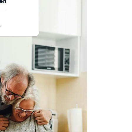
sen
s