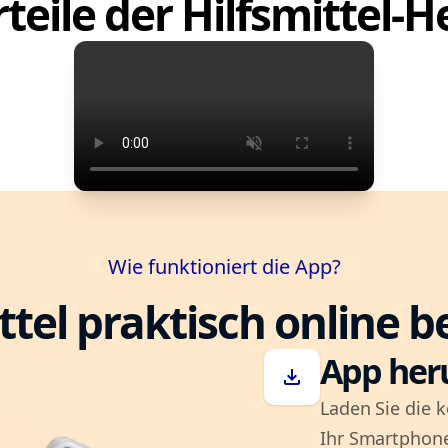
teile der Hilfsmittel-
Wie funktioniert die App?
ttel praktisch online b
App her
download
Laden Sie die k
Ihr Smartphone