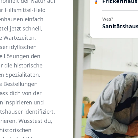
hönheit der Natur auf
Frickenhau
er Hilfsmittel-Held
kenhausen einfach
Was?
Sanitätshau
tel jetzt schnell,
e Wartezeiten.
ser idyllischen
ne Lösungen den
r die historische
n Spezialitäten,
le Bestellungen
ass dich von der
n inspirieren und
shäuser identifiziert,
rieren. Wusstest du,
 historischen