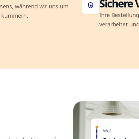
Sichere 
shield_lock
ausens, während wir uns um
Ihre Bestellung
ng kümmern.
verarbeitet und
n
Wo?