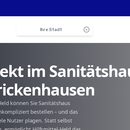
arrow_drop_down_circle
Ihre Stadt
search
irekt im Sanitätsha
Ochsenfurt
Frickenhausen
Marktsteft
Segnitz
-Held können Sie Sanitätshaus
unkompliziert bestellen – und das
Marktbreit
ele Nutzer plagen. Statt selbst
 ermöglicht Hilfsmittel-Held das
Sulzfeld