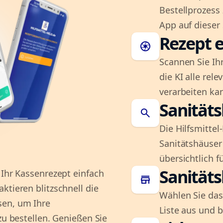
Bestellprozess
App auf dieser 
Rezept e
camera
Scannen Sie Ih
die KI alle rel
verarbeiten ka
Sanität
search
Die Hilfsmitte
Sanitätshäuser 
übersichtlich fü
Sanität
 Ihr Kassenrezept einfach
store
ktieren blitzschnell die
Wählen Sie das
sen, um Ihre
Liste aus und 
zu bestellen. Genießen Sie