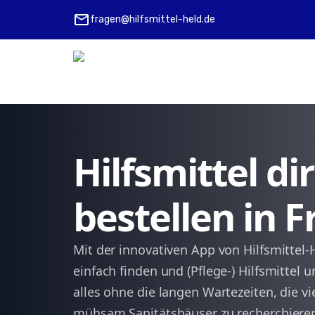
mail
fragen@hilfsmittel-held.de
Hilfsmittel d
bestellen in 
Mit der innovativen App von Hilfsmittel
einfach finden und (Pflege-) Hilfsmittel 
alles ohne die langen Wartezeiten, die vi
mühsam Sanitätshäuser zu recherchieren,