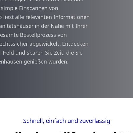
s simple Einscannen von
liest alle relevanten Informationen
arrow_back
arrow_forward
1
Sanitätshäuser in der Nähe mit Ihrer
gesamte Bestellprozess von
rechtssicher abgewickelt. Entdecken
l-Held und sparen Sie Zeit, die Sie
ickenhausen genießen würden.
Schnell, einfach und zuverlässig