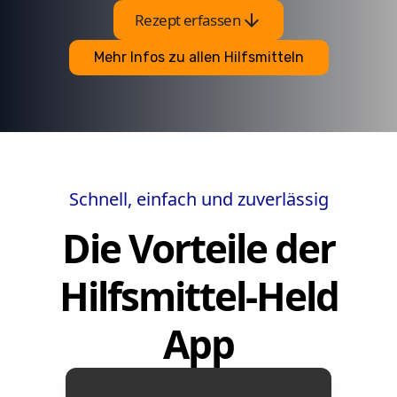
arrow_downward
Rezept erfassen
Mehr Infos zu allen Hilfsmitteln
Schnell, einfach und zuverlässig
Die Vorteile der
Hilfsmittel-Held
App