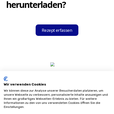
herunterladen?
Sie können die Hilfsmittel-Held App ganz
einfach und kostenfrei im Apple App Store
Rezept erfassen
für iOS-Geräte oder im Google Play Store
für Android-Geräte herunterladen und auf
Ihrem Gerät installieren.
Wir verwenden Cookies
Wir können diese zur Analyse unserer Besucherdaten platzieren, um
unsere Webseite zu verbessern, personalisierte Inhalte anzuzeigen und
Ihnen ein großartiges Webseiten-Erlebnis zu bieten. Für weitere
Informationen zu den von uns verwendeten Cookies öffnen Sie die
Impressum
Einstellungen.
Datenschutz