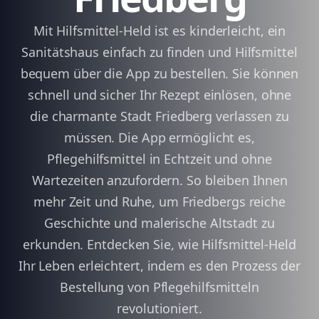
Mit Hilfsmittel-Held ist es kinderleicht, ein
Sanitätshaus einfach zu finden und Hilfsmittel
bequem über die App zu bestellen. Sie können
schnell und sicher Ihr Rezept einlösen, ohne
die charmante Stadt Friedberg verlassen zu
müssen. Die App ermöglicht es,
Pflegehilfsmittel in Echtzeit und ohne
Wartezeiten anzufordern. So bleiben Ihnen
mehr Zeit und Ruhe, um Friedbergs reiche
Geschichte und malerische Altstadt zu
erkunden. Entdecken Sie, wie Hilfsmittel-Held
Ihr Leben erleichtert, indem es den Prozess der
Bestellung von Pflegehilfsmitteln
revolutioniert.