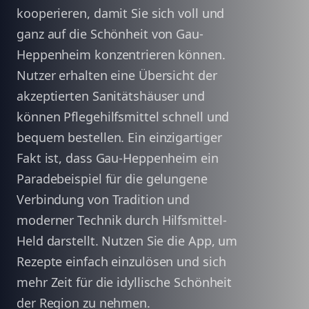
kooperieren, damit Sie sich voll und
ganz auf die Schönheit von Gau-
Heppenheim konzentrieren können.
Nutzer erhalten eine Übersicht der
akzeptierten Sanitätshäuser und
können Pflegehilfsmittel schnell und
bequem bestellen. Ein einzigartiger
Fakt ist, dass Gau-Heppenheim ein
Paradebeispiel für die gelungene
Verbindung von Tradition und
moderner Technik durch Hilfsmittel-
Held darstellt. Nutzen Sie die App, um
Rezepte einfach einzulösen und sich
mehr Zeit für die idyllische Schönheit
der Region zu nehmen.