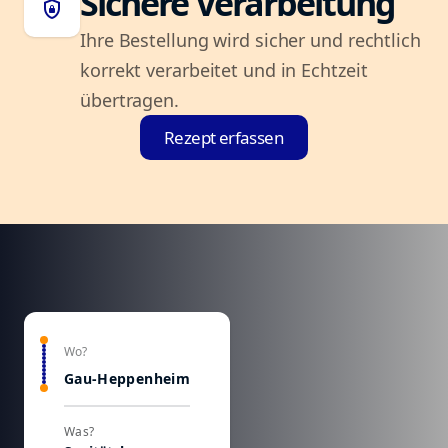
Sichere Verarbeitung
shield_lock
Ihre Bestellung wird sicher und rechtlich
korrekt verarbeitet und in Echtzeit
übertragen.
Rezept erfassen
Wo?
Gau-Heppenheim
Was?