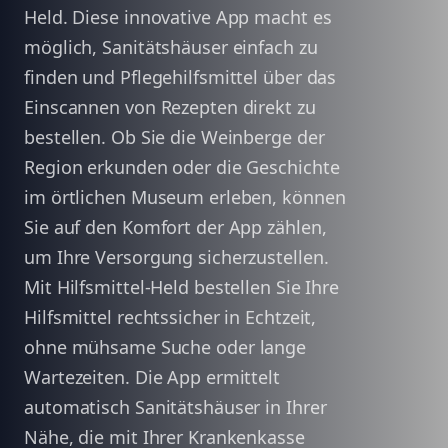
Held. Diese innovative App macht es
möglich, Sanitätshäuser einfach zu
finden und Pflegehilfsmittel über das
Einscannen von Rezepten direkt zu
bestellen. Ob Sie die Weinberge der
Region erkunden oder die Geschichte
im örtlichen Museum erleben, können
Sie auf den Komfort der App zählen,
um Ihre Versorgung sicherzustellen.
Mit Hilfsmittel-Held bestellen Sie Ihre
Hilfsmittel rechtssicher in Echtzeit,
ohne mühsame Suche oder lange
Wartezeiten. Die App ermittelt
automatisch Sanitätshäuser in Ihrer
Nähe, die mit Ihrer Krankenkasse