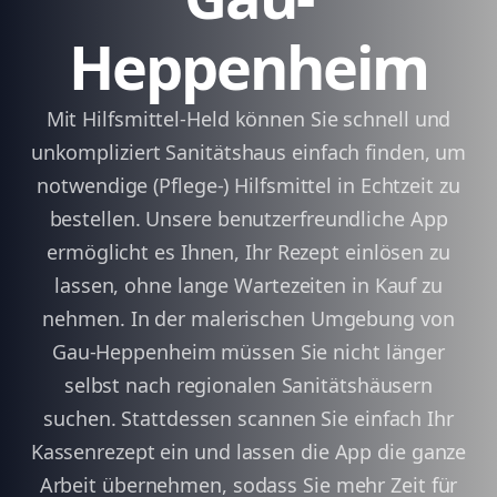
Heppenheim
Mit Hilfsmittel-Held können Sie schnell und
unkompliziert Sanitätshaus einfach finden, um
notwendige (Pflege-) Hilfsmittel in Echtzeit zu
bestellen. Unsere benutzerfreundliche App
ermöglicht es Ihnen, Ihr Rezept einlösen zu
lassen, ohne lange Wartezeiten in Kauf zu
nehmen. In der malerischen Umgebung von
Gau-Heppenheim müssen Sie nicht länger
selbst nach regionalen Sanitätshäusern
suchen. Stattdessen scannen Sie einfach Ihr
Kassenrezept ein und lassen die App die ganze
Arbeit übernehmen, sodass Sie mehr Zeit für