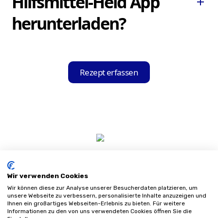
Hilfsmittel-Held App
Tablet immer parat.
add
in Echtzeit.
herunterladen?
Sie können die Hilfsmittel-Held App ganz
einfach und kostenfrei im Apple App Store
Rezept erfassen
für iOS-Geräte oder im Google Play Store
für Android-Geräte herunterladen und auf
Ihrem Gerät installieren.
Wir verwenden Cookies
Wir können diese zur Analyse unserer Besucherdaten platzieren, um
unsere Webseite zu verbessern, personalisierte Inhalte anzuzeigen und
Ihnen ein großartiges Webseiten-Erlebnis zu bieten. Für weitere
Informationen zu den von uns verwendeten Cookies öffnen Sie die
Impressum