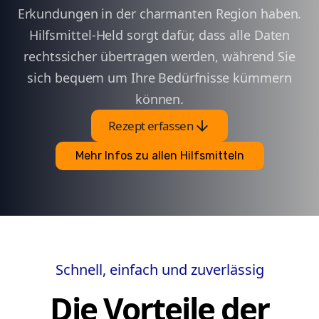
Erkundungen in der charmanten Region haben.
Hilfsmittel-Held sorgt dafür, dass alle Daten
rechtssicher übertragen werden, während Sie
sich bequem um Ihre Bedürfnisse kümmern
können.
arrow_downward
Rezept erfassen
Mehr Infos zu allen Hilfsmitteln
Schnell, einfach und zuverlässig
Die Vorteile der