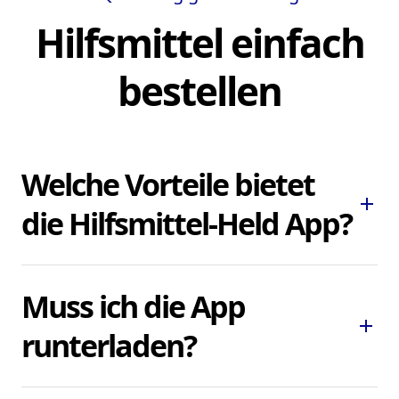
Hilfsmittel einfach
bestellen
Welche Vorteile bietet
add
die Hilfsmittel-Held App?
Die Hilfsmittel-Held App ermöglicht es
Muss ich die App
Ihnen, dringend benötigte Pflegehilfsmittel
add
und Hilfsmittel schnell und bequem zu
runterladen?
bestellen, ohne lokale Sanitätshäuser
aufsuchen oder kontaktieren zu müssen.