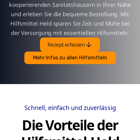
kooperierenden Sanitätshäusern in Ihrer Nähe
und erleben Sie die bequeme Bestellung. Mit
Hilfsmittel-Held sparen Sie Zeit und Mühe bei
der Versorgung mit essentiellen Hilfsmitteln.
arrow_downward
Rezept erfassen
Mehr Infos zu allen Hilfsmitteln
Schnell, einfach und zuverlässig
Die Vorteile der