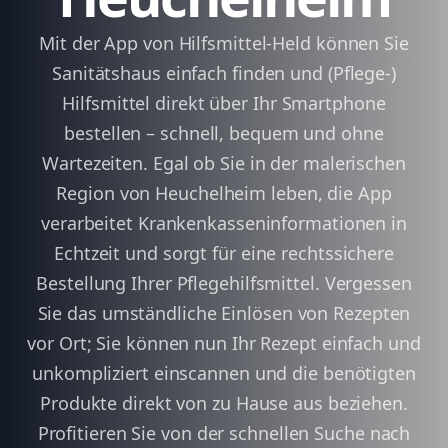
Mit der App von Hilfsmittel-Held können Sie
Sanitätshaus einfach finden und (Pflege-)
Hilfsmittel direkt über Ihr Smartphone
bestellen – schnell, bequem und ohne
Wartezeiten. Egal ob Sie in der malerischen
Region von Heuchelheim leben, die App
verarbeitet Krankenkasseninformationen in
Echtzeit und sorgt für eine rechtssichere
Bestellung Ihrer Pflegehilfsmittel. Vergessen
Sie das umständliche Einlösen von Rezepten
vor Ort; Sie können nun Ihr Rezept einfach und
unkompliziert einscannen und die benötigten
Produkte direkt von zu Hause aus beziehen.
Profitieren Sie von der schnellen Suche nach