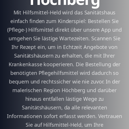
Mit Hilfsmittel-Held wird das Sanitätshaus
einfach finden zum Kinderspiel: Bestellen Sie
(Pflege-) Hilfsmittel direkt über unsere App und
umgehen Sie lästige Wartezeiten. Scannen Sie
Ihr Rezept ein, um in Echtzeit Angebote von
Sanitätshäusern zu erhalten, die mit Ihrer
Krankenkasse kooperieren. Die Bestellung der
benötigten Pflegehilfsmittel wird dadurch so
bequem und rechtssicher wie nie zuvor. In der
malerischen Region Höchberg und darüber
hinaus entfallen lästige Wege zu
Sanitätshäusern, da alle relevanten
Informationen sofort erfasst werden. Vertrauen
Sie auf Hilfsmittel-Held, um Ihre