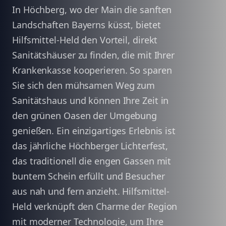
In Höchberg, wo der Main die sanften
Landschaften Bayerns küsst, bietet
Hilfsmittel-Held den Vorteil, direkt
Sanitätshäuser zu finden, die mit Ihrer
Krankenkasse kooperieren. So sparen
Sie sich den mühsamen Weg zum
Sanitätshaus und können Ihre Zeit in
den grünen Oasen der Umgebung
genießen. Ein einzigartiges Erlebnis ist
das jährliche Höchberger Lichterfest,
das traditionell die engen Gassen mit
buntem Schein erfüllt und Besucher
aus nah und fern anzieht. Hilfsmittel-
Held verknüpft den Charme der Region
mit moderner Technologie, um Ihre