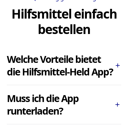
Hilfsmittel einfach
bestellen
Welche Vorteile bietet
add
die Hilfsmittel-Held App?
Die Hilfsmittel-Held App ermöglicht es
Muss ich die App
Ihnen, dringend benötigte Pflegehilfsmittel
add
und Hilfsmittel schnell und bequem zu
runterladen?
bestellen, ohne lokale Sanitätshäuser
aufsuchen oder kontaktieren zu müssen.