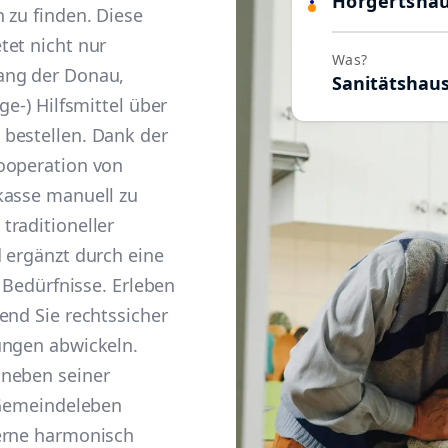
Hörgertsha
 zu finden. Diese
tet nicht nur
Was?
ang der Donau,
Sanitätshau
ge-) Hilfsmittel über
bestellen. Dank der
ooperation von
kasse manuell zu
traditioneller
 ergänzt durch eine
e Bedürfnisse. Erleben
end Sie rechtssicher
ungen abwickeln.
 neben seiner
s Gemeindeleben
erne harmonisch