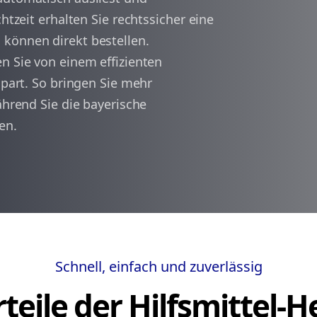
htzeit erhalten Sie rechtssicher eine
können direkt bestellen.
arrow_back
arrow_forward
1
n Sie von einem effizienten
spart. So bringen Sie mehr
ährend Sie die bayerische
en.
Schnell, einfach und zuverlässig
teile der Hilfsmittel-