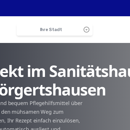
arrow_drop_down_circle
Ihre Stadt
search
irekt im Sanitätsha
Mauern
Hörgertshausen
Nandlstadt
Gammelsdorf
und bequem Pflegehilfsmittel über
sich den mühsamen Weg zum
Wang
n, Ihr Rezept einfach einzulösen,
automatisch ausliest und
Haag