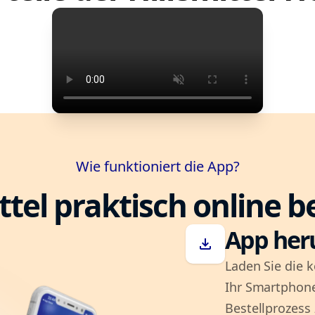
Wie funktioniert die App?
ttel praktisch online b
App her
download
Laden Sie die k
Ihr Smartphone
Bestellprozess