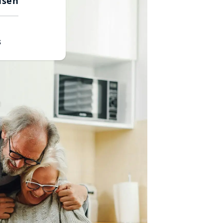
usen
s