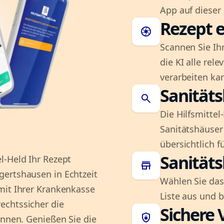
App auf dieser 
Rezept e
camera
Scannen Sie Ih
die KI alle rel
verarbeiten ka
Sanität
search
Die Hilfsmitte
Sanitätshäuser 
übersichtlich fü
Sanität
l-Held Ihr Rezept
store
gertshausen in Echtzeit
Wählen Sie das
mit Ihrer Krankenkasse
Liste aus und 
echtssicher die
Sichere 
shield_lock
önnen. Genießen Sie die