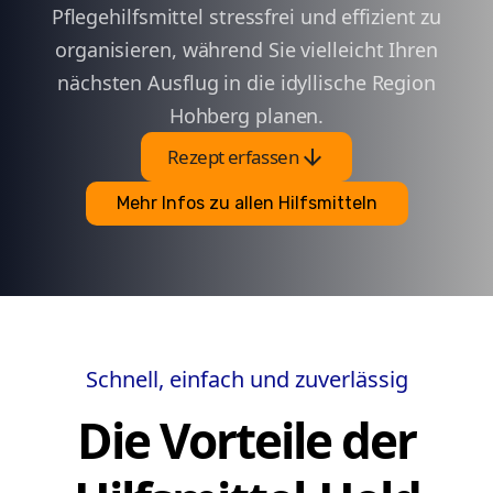
Pflegehilfsmittel stressfrei und effizient zu
organisieren, während Sie vielleicht Ihren
nächsten Ausflug in die idyllische Region
Hohberg planen.
arrow_downward
Rezept erfassen
Mehr Infos zu allen Hilfsmitteln
Schnell, einfach und zuverlässig
Die Vorteile der