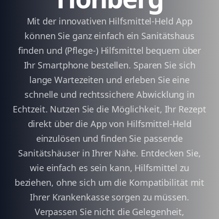
Mit der innovativen Hilfsmittel-Held App
können Sie ganz einfach ein Sanitätshaus
finden und (Pflege-) Hilfsmittel bequem über
Ihr Smartphone bestellen. Sparen Sie sich
lange Wartezeiten und erleben Sie eine
schnelle und rechtssichere Abwicklung in
Echtzeit. Nutzen Sie die Möglichkeit, Ihr Rezept
direkt über die App von Hilfsmittel-Held
einzulösen und finden Sie passende
Sanitätshäuser in Ihrer Nähe. Entdecken Sie,
wie einfach es sein kann, Hilfsmittel zu
beziehen, ohne sich um die Kompatibilität mit
Ihrer Krankenkasse sorgen zu müssen.
Verpassen Sie nicht die Gelegenheit,