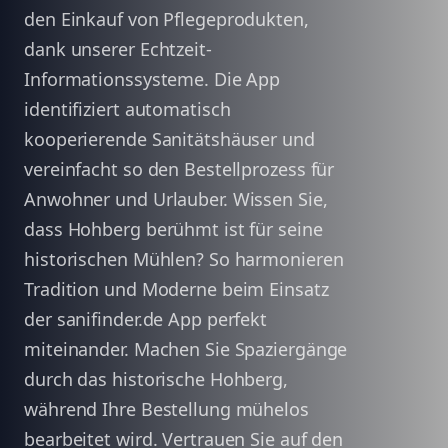
den Einkauf von Pflegeprodukten,
dank unserer Echtzeit-
Informationssysteme. Die App
identifiziert automatisch
kooperierende Sanitätshäuser und
vereinfacht so den Bestellprozess für
Anwohner und Urlauber. Wissen Sie,
dass Hohberg berühmt ist für seine
historischen Mühlen? So harmonieren
Tradition und Moderne beim Einsatz
der sanifinder.de App perfekt
miteinander. Machen Sie Spaziergänge
durch das historische Hohberg,
während Ihre Bestellung mühelos
bearbeitet wird. Vertrauen Sie auf den