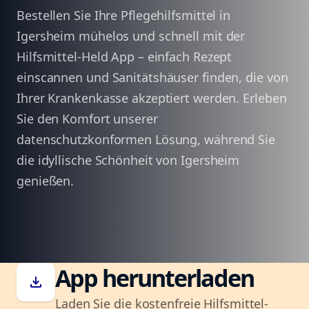
Bestellen Sie Ihre Pflegehilfsmittel in
Igersheim mühelos und schnell mit der
Hilfsmittel-Held App – einfach Rezept
einscannen und Sanitätshäuser finden, die von
Ihrer Krankenkasse akzeptiert werden. Erleben
Sie den Komfort unserer
datenschutzkonformen Lösung, während Sie
die idyllische Schönheit von Igersheim
genießen.
App herunterladen
download
Laden Sie die kostenfreie Hilfsmittel-