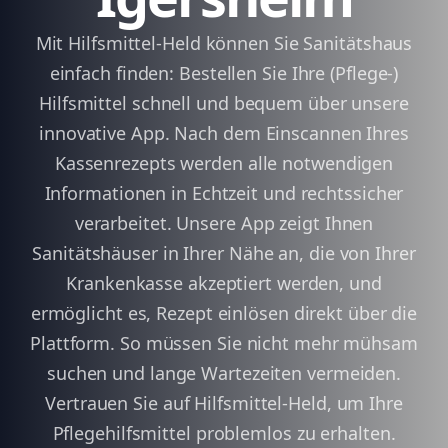
Mit Hilfsmittel-Held können Sie Sanitätshaus
einfach finden: Bestellen Sie Ihre (Pflege-)
Hilfsmittel schnell und bequem über unsere
innovative App. Nach dem Einscannen Ihres
Kassenrezepts werden alle notwendigen
Informationen in Echtzeit und rechtssicher
verarbeitet. Unsere App zeigt Ihnen
Sanitätshäuser in Ihrer Nähe an, die von Ihrer
Krankenkasse akzeptiert werden, und
ermöglicht es, Rezept einlösen direkt über die
Plattform. So müssen Sie nicht mehr mühsam
suchen und lange Wartezeiten vermeiden.
Vertrauen Sie auf Hilfsmittel-Held, um Ihre
Pflegehilfsmittel problemlos zu erhalten.