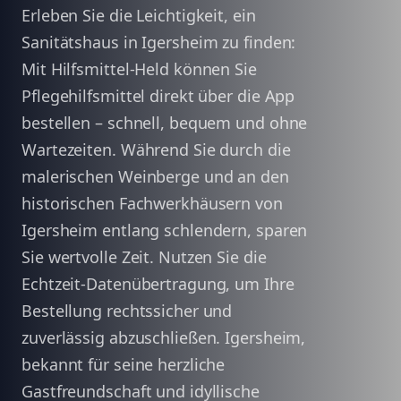
Erleben Sie die Leichtigkeit, ein
Sanitätshaus in Igersheim zu finden:
Mit Hilfsmittel-Held können Sie
Pflegehilfsmittel direkt über die App
bestellen – schnell, bequem und ohne
Wartezeiten. Während Sie durch die
malerischen Weinberge und an den
historischen Fachwerkhäusern von
Igersheim entlang schlendern, sparen
Sie wertvolle Zeit. Nutzen Sie die
Echtzeit-Datenübertragung, um Ihre
Bestellung rechtssicher und
zuverlässig abzuschließen. Igersheim,
bekannt für seine herzliche
Gastfreundschaft und idyllische