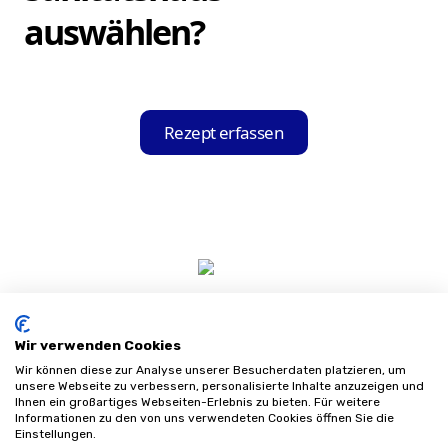
Die App erkennt und liest automatisch alle
auswählen?
relevanten Informationen aus.
Nach dem Einscannen Ihres Rezepts zeigt
Ihnen die Hilfsmittel-Held App eine Liste
Rezept erfassen
mit Sanitätshäusern an, die mit Ihrer
Krankenkasse kooperieren. Sie können das
für Sie passende Sanitätshaus aus dieser
Liste auswählen und Ihre Bestellung direkt
über die App aufgeben.
Wir verwenden Cookies
Wir können diese zur Analyse unserer Besucherdaten platzieren, um
unsere Webseite zu verbessern, personalisierte Inhalte anzuzeigen und
Ihnen ein großartiges Webseiten-Erlebnis zu bieten. Für weitere
Informationen zu den von uns verwendeten Cookies öffnen Sie die
Impressum
Einstellungen.
Datenschutz