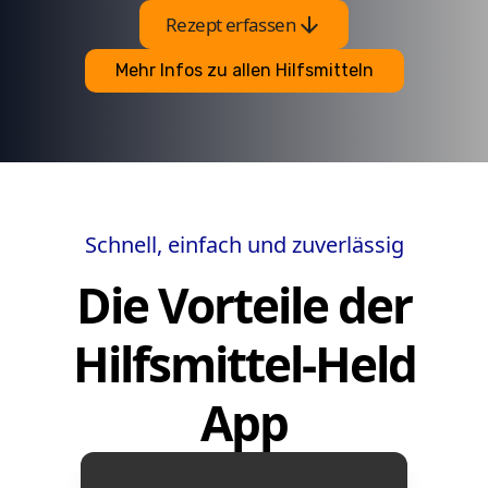
arrow_downward
Rezept erfassen
Mehr Infos zu allen Hilfsmitteln
Schnell, einfach und zuverlässig
Die Vorteile der
Hilfsmittel-Held
App