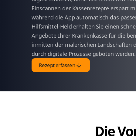
Einscannen der Kassenrezepte erspart 
während die App automatisch das passen
Hilfsmittel-Held erhalten Sie einen schn
Angebote Ihrer Krankenkasse für die benö
inmitten der malerischen Landschaften de
durch digitale Prozesse geboten werden.
arrow_downward
Rezept erfassen
Die Vor