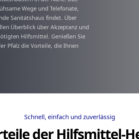
mühsame Wege und Telefonate,
de Sanitätshaus findet. Über
arrow_back
arrow_forward
1
ellen Überblick über Akzeptanz und
tigten Hilfsmittel. Genießen Sie
r Pfalz die Vorteile, die Ihnen
Schnell, einfach und zuverlässig
teile der Hilfsmittel-