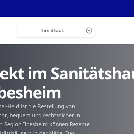
arrow_drop_down_circle
Ihre Stadt
search
irekt im Sanitätsha
Eschbach
Ilbesheim
Billigheim-Ingenheim
Impflingen
tel-Held ist die Bestellung von
icht, bequem und rechtssicher in
Hergersweiler
hen Region Ilbesheim können Rezepte
nitätshäusern in der Nähe. Das
Steinweiler