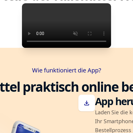
Wie funktioniert die App?
ttel praktisch online b
App her
download
Laden Sie die k
Ihr Smartphone
Bestellprozess