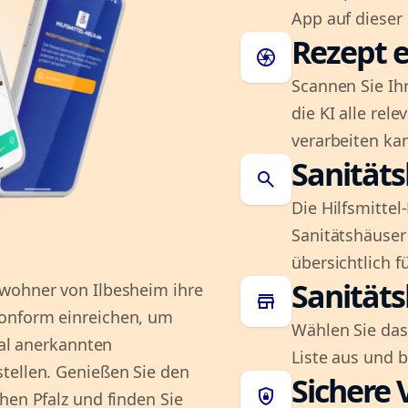
App auf dieser 
Rezept e
camera
Scannen Sie Ih
die KI alle rel
verarbeiten ka
Sanität
search
Die Hilfsmitte
Sanitätshäuser 
übersichtlich fü
Sanität
ewohner von Ilbesheim ihre
store
konform einreichen, um
Wählen Sie das
kal anerkannten
Liste aus und 
tellen. Genießen Sie den
Sichere 
shield_lock
hen Pfalz und finden Sie