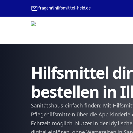
mail
fragen@hilfsmittel-held.de
Hilfsmittel d
bestellen in 
Sanitätshaus einfach finden: Mit Hilfsmit
Pflegehilfsmitteln über die App kinderle
Echtzeit möglich. Nutzer in der idyllisc
digital einlösen, ohne Wartezeiten in Sa