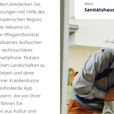
ndern entdecken Sie,
Was?
Sanitätshau
istungen mit Hilfe des
 malerischen Region,
er bekannt ist,
 Pflegehilfsmittel
mühsames Aufsuchen
 rechtssicheres
Smartphone. Nutzen
schen Landschaften zu
htzeit und ohne
Ihrer Krankenkasse
anifinder.de App
usern, die von Ihrer
rfahren Sie
on aus Kultur und