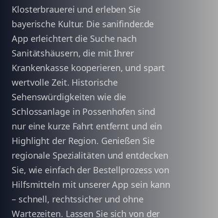
Klosterbrauerei und erleben Sie
bayerische Kultur. Die sanifinder.de
App erleichtert die Suche nach
Sanitätshäusern, die mit Ihrer
Krankenkasse kooperieren, und spart
wertvolle Zeit. Historische
Sehenswürdigkeiten wie die
Schlossanlage in Possenhofen sind
nur eine kurze Fahrt entfernt und ein
Highlight der Region. Genießen Sie
regionale Spezialitäten und entdecken
Sie, wie einfach der Bestellprozess von
Hilfsmitteln mit unserer App sein kann
– schnell, rechtssicher und ohne
Wartezeiten. Lassen Sie sich von der