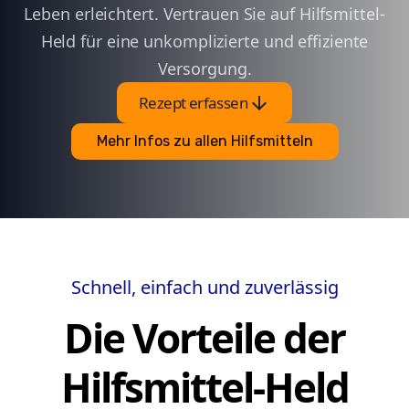
Leben erleichtert. Vertrauen Sie auf Hilfsmittel-
Held für eine unkomplizierte und effiziente
Versorgung.
arrow_downward
Rezept erfassen
Mehr Infos zu allen Hilfsmitteln
Schnell, einfach und zuverlässig
Die Vorteile der
Hilfsmittel-Held