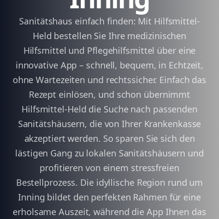
Sanitätshaus einfach finden: Mit Hilfsmittel-
Held bestellen Sie Ihre medizinischen
Hilfsmittel und Pflegehilfsmittel über eine
innovative App – schnell, bequem, in Echtzeit,
ohne Wartezeiten und rechtssicher. Einfach das
Rezept einlösen, und schon übernimmt
Hilfsmittel-Held die Suche nach passenden
Sanitätshäusern, die von Ihrer Krankenkasse
akzeptiert werden. So sparen Sie sich den
lästigen Gang zu lokalen Sanitätshäusern und
profitieren von einem stressfreien
Bestellprozess. Die idyllische Region rund um
Inning bildet den perfekten Rahmen für eine
erholsame Auszeit, während die App Ihnen das