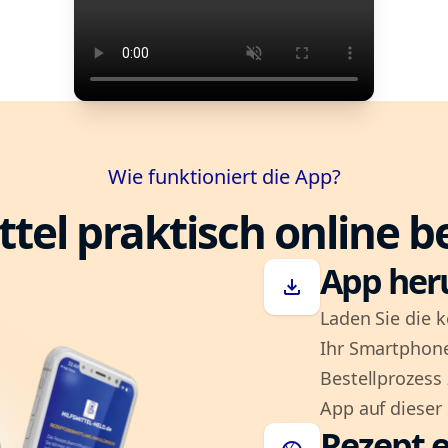
Wie funktioniert die App?
ttel praktisch online b
App her
download
Laden Sie die k
Ihr Smartphone
Bestellprozess
App auf dieser 
Rezept e