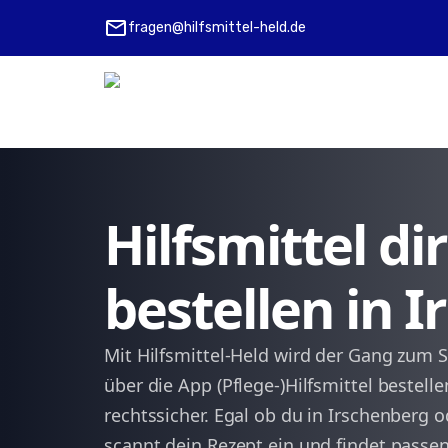
mail
fragen@hilfsmittel-held.de
Hilfsmittel d
bestellen in 
Mit Hilfsmittel-Held wird der Gang zum S
über die App (Pflege-)Hilfsmittel bestel
rechtssicher. Egal ob du in Irschenberg
scannt dein Rezept ein und findet passe