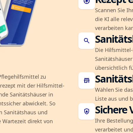
camera
Scannen Sie Ih
die KI alle rel
verarbeiten ka
Sanität
search
Die Hilfsmitte
Sanitätshäuser 
übersichtlich fü
Sanität
legehilfsmittel zu
store
ezept mit der Hilfsmittel-
Wählen Sie das
nde Sanitätshäuser in
Liste aus und 
htssicher abwickelt. So
Sichere 
shield_lock
m Sanitätshaus und
Ihre Bestellung
e Wartezeit direkt von
verarbeitet und