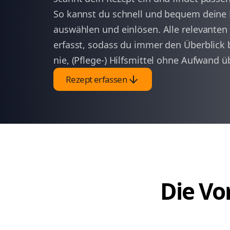
So kannst du schnell und bequem deine P
auswählen und einlösen. Alle relevanten
erfasst, sodass du immer den Überblick 
nie, (Pflege-) Hilfsmittel ohne Aufwand ü
arrow_downward
Rezept erfassen
Die Vor