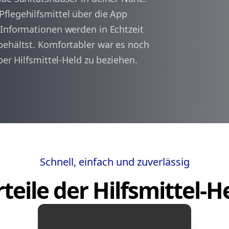
flegehilfsmittel über die App
 Informationen werden in Echtzeit
arrow_back
arrow_forward
1
behältst. Komfortabler war es noch
ber Hilfsmittel-Held zu beziehen.
Schnell, einfach und zuverlässig
teile der Hilfsmittel-