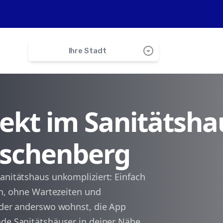
arrow_drop_down_circle
Ihre Stadt
search
irekt im Sanitätsha
Bruckmühl
Irschenberg
Miesbach
Bad Aibling
anitätshaus unkompliziert: Einfach
len, ohne Wartezeiten und
Feldkirchen-Westerham
 oder anderswo wohnst, die App
nde Sanitätshäuser in deiner Nähe.
Bad Feilnbach