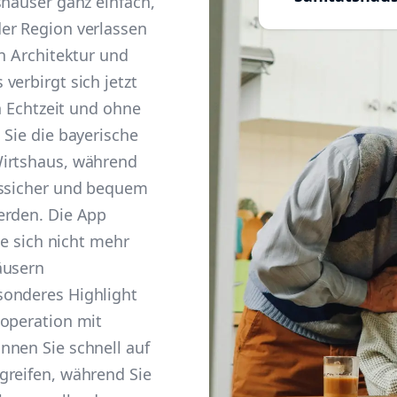
shäuser ganz einfach,
er Region verlassen
en Architektur und
verbirgt sich jetzt
in Echtzeit und ohne
 Sie die bayerische
Wirtshaus, während
tssicher und bequem
erden. Die App
ie sich nicht mehr
äusern
sonderes Highlight
ooperation mit
nnen Sie schnell auf
greifen, während Sie