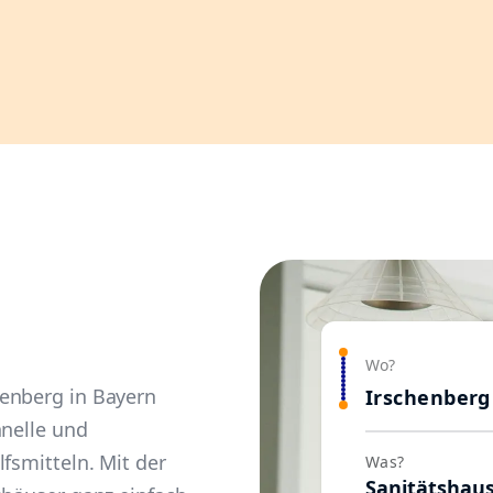
Wo?
enberg in Bayern
Irschenberg
hnelle und
fsmitteln. Mit der
Was?
Sanitätshau